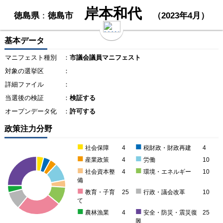
岸本和代
徳島県
：
徳島市
（2023年4月）
基本データ
マニフェスト種別
：
市議会議員マニフェスト
対象の選挙区
：
詳細ファイル
：
当選後の検証
：
検証する
オープンデータ化
：
許可する
政策注力分野
■
■
社会保障
4
税財政・財政再建
4
■
■
産業政策
4
労働
10
■
■
社会資本整
4
環境・エネルギー
10
備
■
■
教育・子育
25
行政・議会改革
10
て
■
■
農林漁業
4
安全・防災・震災復
25
興