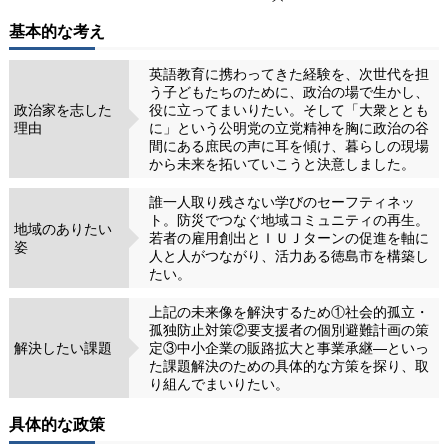
基本的な考え
英語教育に携わってきた経験を、次世代を担
う子どもたちのために、政治の場で生かし、
政治家を志した
役に立ってまいりたい。そして「大衆ととも
理由
に」という公明党の立党精神を胸に政治の谷
間にある庶民の声に耳を傾け、暮らしの現場
から未来を拓いていこうと決意しました。
誰一人取り残さない学びのセーフティネッ
ト。防災でつなぐ地域コミュニティの再生。
地域のありたい
若者の雇用創出とＩＵＪターンの促進を軸に
姿
人と人がつながり、活力ある徳島市を構築し
たい。
上記の未来像を解決するため①社会的孤立・
孤独防止対策②要支援者の個別避難計画の策
解決したい課題
定③中小企業の販路拡大と事業承継―といっ
た課題解決のための具体的な方策を探り、取
り組んでまいりたい。
具体的な政策