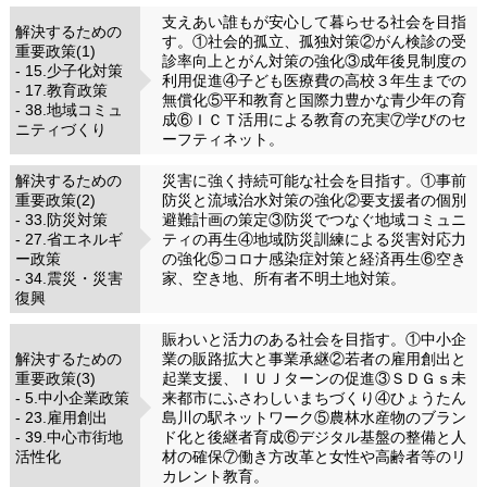
支えあい誰もが安心して暮らせる社会を目指
解決するための
す。①社会的孤立、孤独対策②がん検診の受
重要政策(1)
診率向上とがん対策の強化③成年後見制度の
- 15.少子化対策
利用促進④子ども医療費の高校３年生までの
- 17.教育政策
無償化⑤平和教育と国際力豊かな青少年の育
- 38.地域コミュ
成⑥ＩＣＴ活用による教育の充実⑦学びのセ
ニティづくり
ーフティネット。
解決するための
災害に強く持続可能な社会を目指す。①事前
重要政策(2)
防災と流域治水対策の強化②要支援者の個別
- 33.防災対策
避難計画の策定③防災でつなぐ地域コミュニ
- 27.省エネルギ
ティの再生④地域防災訓練による災害対応力
ー政策
の強化⑤コロナ感染症対策と経済再生⑥空き
- 34.震災・災害
家、空き地、所有者不明土地対策。
復興
賑わいと活力のある社会を目指す。①中小企
解決するための
業の販路拡大と事業承継②若者の雇用創出と
重要政策(3)
起業支援、ＩＵＪターンの促進③ＳＤＧｓ未
- 5.中小企業政策
来都市にふさわしいまちづくり④ひょうたん
- 23.雇用創出
島川の駅ネットワーク⑤農林水産物のブラン
- 39.中心市街地
ド化と後継者育成⑥デジタル基盤の整備と人
活性化
材の確保⑦働き方改革と女性や高齢者等のリ
カレント教育。