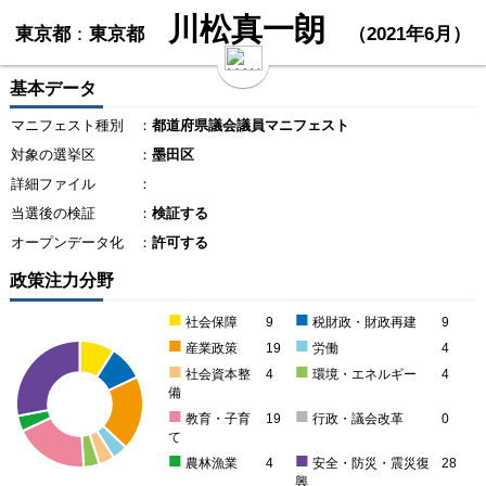
川松真一朗
東京都
：
東京都
（2021年6月）
基本データ
マニフェスト種別
：
都道府県議会議員マニフェスト
対象の選挙区
：
墨田区
詳細ファイル
：
当選後の検証
：
検証する
オープンデータ化
：
許可する
政策注力分野
■
■
社会保障
9
税財政・財政再建
9
■
■
産業政策
19
労働
4
■
■
社会資本整
4
環境・エネルギー
4
備
■
■
教育・子育
19
行政・議会改革
0
て
■
■
農林漁業
4
安全・防災・震災復
28
興