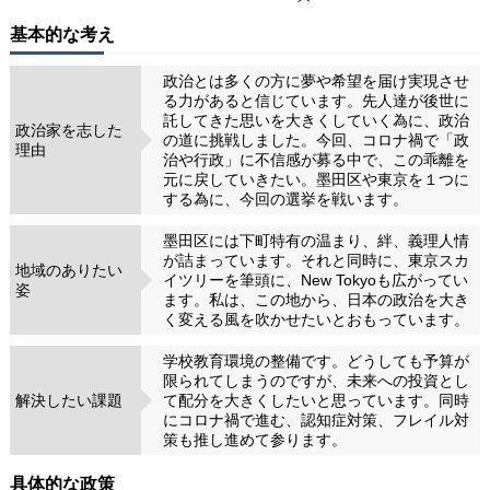
基本的な考え
政治とは多くの方に夢や希望を届け実現させ
る力があると信じています。先人達が後世に
託してきた思いを大きくしていく為に、政治
政治家を志した
の道に挑戦しました。今回、コロナ禍で「政
理由
治や行政」に不信感が募る中で、この乖離を
元に戻していきたい。墨田区や東京を１つに
する為に、今回の選挙を戦います。
墨田区には下町特有の温まり、絆、義理人情
が詰まっています。それと同時に、東京スカ
地域のありたい
イツリーを筆頭に、New Tokyoも広がってい
姿
ます。私は、この地から、日本の政治を大き
く変える風を吹かせたいとおもっています。
学校教育環境の整備です。どうしても予算が
限られてしまうのですが、未来への投資とし
解決したい課題
て配分を大きくしたいと思っています。同時
にコロナ禍で進む、認知症対策、フレイル対
策も推し進めて参ります。
具体的な政策