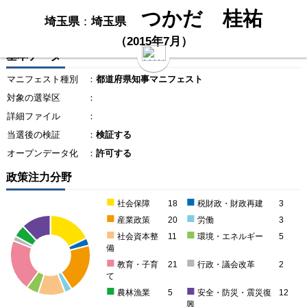
つかだ 桂祐
埼玉県
：
埼玉県
（2015年7月）
基本データ
マニフェスト種別
：
都道府県知事マニフェスト
対象の選挙区
：
詳細ファイル
：
当選後の検証
：
検証する
オープンデータ化
：
許可する
政策注力分野
■
■
社会保障
18
税財政・財政再建
3
■
■
産業政策
20
労働
3
■
■
社会資本整
11
環境・エネルギー
5
備
■
■
教育・子育
21
行政・議会改革
2
て
■
■
農林漁業
5
安全・防災・震災復
12
興