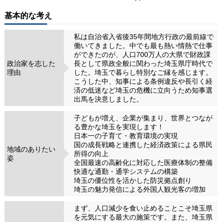
基本的な考え
私は自治省入省後35年間地方行政の最前線で
働いてきました。中でも最も熱い情熱で仕事
ができたのが、人口700万人の大県で財政課
政治家を志した
長として県政全般に関わった埼玉県庁時代で
理由
した。埼玉で暮らし特別なご縁を感じます。
こうした中、知事による条例違反や長引く経
済の低迷など埼玉の危機に立向うため知事選
出馬を決意しました。
子どもが増え、企業が集まり、世界とつなが
る豊かな埼玉を実現します！
日本一の子育て・教育環境の実現
国の成長戦略と連携した経済政策による県民
地域のありたい
所得の向上
姿
全国最速の高齢化に対応した医療体制の整備
快適な通勤・通学システムの構築
埼玉の優位性を活かした防災拠点創り
埼玉の魅力発信による外国人観光客の増加
まず、人口減少を食い止めることこそ埼玉県
を元気にする最大の施策です。また、埼玉県