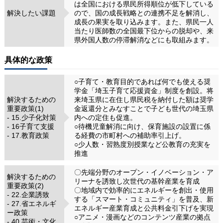
は全国における県民所得順位が低下している
解決したい課題
ので、国の成長戦略との連携不足を解消し、
成長の果実を取り込みます。また、県民一人
当たり医師数の全国最下位からの脱却や、来
県外国人数の停滞解消などにも取組みます。
具体的な政策
○子育て・教育目的であれば何でも使える奨
学金「埼玉子育て応援資金」制度を創設。将
解決するための
来埼玉県に在住し県民税を納付した額は奨学
重要政策(1)
金返還分とみなすことで子ども世代の埼玉県
- 15.少子化対策
内への定住も促進。
- 16子育て支援
○待機児童解消に向け、保育施設の設置に係
- 17.教育政策
る経費の市町村への補助率引上げ。
○少人数・習熟度別授業など公教育の充実を
推進
〇先端分野のオープン・イノベーション・ア
解決するための
リーナを誘致し次世代の基幹産業を育成
重要政策(2)
〇地域内で効率的にエネルギーを創出・使用
- 22.企業誘致
する「スマート・コミュニティ」を普及、新
- 27.省エネルギ
エネルギー産業育成と公共料金引下げを実現
ー政策
○アニメ・漫画などのコンテンツ産業の拠点
- 40.芸術・文化