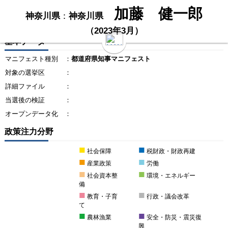
加藤 健一郎
神奈川県
：
神奈川県
（2023年3月）
基本データ
マニフェスト種別
：
都道府県知事マニフェスト
対象の選挙区
：
詳細ファイル
：
当選後の検証
：
オープンデータ化
：
政策注力分野
■
■
社会保障
税財政・財政再建
■
■
産業政策
労働
■
■
社会資本整
環境・エネルギー
備
■
■
教育・子育
行政・議会改革
て
■
■
農林漁業
安全・防災・震災復
興