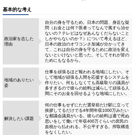
基本的な考え
自分の身を守るため。日本の問題、身近な疑
問（お金とは何？医者ってなんで風すら治せ
ないの？テレビはなぜあんなくだらないこと
政治家を志した
しかやらないのか？）について考えるほど、
理由
日本の政治のオワコンさ加減が分かってき
て、これは自分の身を守るために政治を変え
ないといけないと思った。そしてそれが皆の
ためにもなるから。
仕事を頑張るほど報われる地域にしたい。そ
して地域が頑張る人間を応援するシステムを
地域のありたい
作りたい。何もしなくても高級取りの議員が
姿
多すぎるので彼らの給料は減らして頑張る人
間にそのお金を回せるような地域にしたい。
何の仕事もせずにただ選挙前だけ駅に立って
挨拶してるだけでる4年間年収1000万みたい
な都議会議員がいる。彼らの給料は週で死ぬ
解決したい課題
思いをして働いて年収400万ぐらいの庶民の
血税から払われる。不公平すぎる。搾取構造
をなくしたい。