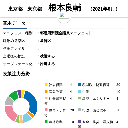
根本良輔
東京都
：
東京都
（2021年6月）
基本データ
マニフェスト種別
：
都道府県議会議員マニフェスト
対象の選挙区
：
葛飾区
詳細ファイル
：
当選後の検証
：
検証する
オープンデータ化
：
許可する
政策注力分野
■
■
社会保障
4
税財政・財政再建
30
■
■
産業政策
4
労働
10
■
■
社会資本整
4
環境・エネルギー
4
備
■
■
教育・子育
20
行政・議会改革
10
て
■
■
農林漁業
10
安全・防災・震災復
4
興