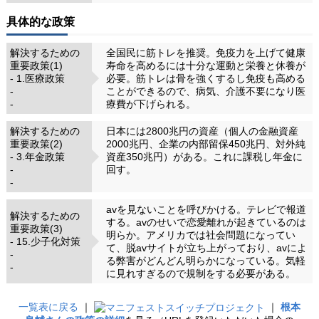
具体的な政策
解決するための
全国民に筋トレを推奨。免疫力を上げて健康
重要政策(1)
寿命を高めるには十分な運動と栄養と休養が
- 1.医療政策
必要。筋トレは骨を強くするし免疫も高める
-
ことができるので、病気、介護不要になり医
-
療費が下げられる。
解決するための
日本には2800兆円の資産（個人の金融資産
重要政策(2)
2000兆円、企業の内部留保450兆円、対外純
- 3.年金政策
資産350兆円）がある。これに課税し年金に
-
回す。
-
avを見ないことを呼びかける。テレビで報道
解決するための
する。avのせいで恋愛離れが起きているのは
重要政策(3)
明らか。アメリカでは社会問題になってい
- 15.少子化対策
て、脱avサイトが立ち上がっており、avによ
-
る弊害がどんどん明らかになっている。気軽
-
に見れすぎるので規制をする必要がある。
一覧表に戻る
｜
｜
根本