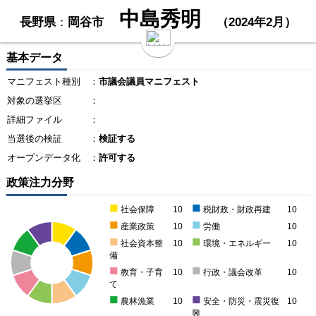
中島秀明
長野県
：
岡谷市
（2024年2月）
基本データ
マニフェスト種別
：
市議会議員マニフェスト
対象の選挙区
：
詳細ファイル
：
当選後の検証
：
検証する
オープンデータ化
：
許可する
政策注力分野
■
■
社会保障
10
税財政・財政再建
10
■
■
産業政策
10
労働
10
■
■
社会資本整
10
環境・エネルギー
10
備
■
■
教育・子育
10
行政・議会改革
10
て
■
■
農林漁業
10
安全・防災・震災復
10
興