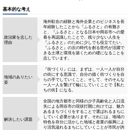
基本的な考え
海外駐在の経験と海外企業とのビジネスを長
年経験したことから『ふるさと』の有難さ
と、『ふるさと』となる日本や岡谷市への愛
政治家を志した
着を再認識したことで、残り少ない人生を
理由
『ふるさと』のために少しでも役立てたい、
『ふるさと』の次の時代を創る世代が活躍で
きる土壌と環境を築くための礎になることを
志しています。
『街づくり』には、まずは、一人一人が自分
の街にする意識で、自分の描く街づくりを自
地域のありたい
らの手でしていくこと。そして、そのそんな
姿
一人一人を繋げて輪にしていくことで【私た
ちの街】になる。
全国の地方都市と同様の少子高齢化と人口流
失による岡谷市の現状打開に向けては、魅力
あるまちづくりをすることで選ばれるまちに
していく必要があります。それには、地域の
解決したい課題
特色を存分に活かした地域と産業の振興によ
り活気溢れるまちにしていくことが市民が誇