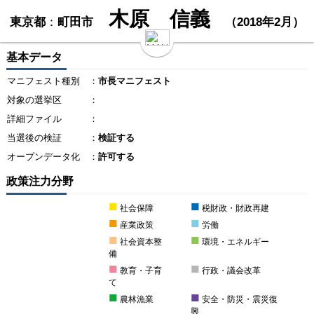
木原 信義
東京都
：
町田市
（2018年2月）
基本データ
マニフェスト種別
：
市長マニフェスト
対象の選挙区
：
詳細ファイル
：
当選後の検証
：
検証する
オープンデータ化
：
許可する
政策注力分野
■
■
社会保障
税財政・財政再建
■
■
産業政策
労働
■
■
社会資本整
環境・エネルギー
備
■
■
教育・子育
行政・議会改革
て
■
■
農林漁業
安全・防災・震災復
興