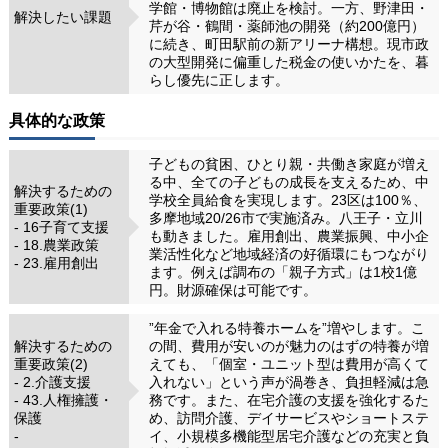
学館・博物館は廃止を検討。一方、野津田・
解決したい課題
芹が谷・鶴間・薬師池の開発（約200億円）
に続き、町田駅前の新アリーナ構想。現市政
の大型開発に偏重した税金の使いかたを、暮
らし優先に正します。
具体的な政策
子どもの貧困、ひとり親・共働き家庭が増え
る中、全ての子どもの成長を支えるため、中
解決するための
学校全員給食を実現します。23区は100％、
重要政策(1)
多摩地域20/26市で実施済み。八王子・立川
- 16子育て支援
も動きました。雇用創出、農業振興、中小企
- 18.農業政策
業活性化など地域経済の好循環にもつながり
- 23.雇用創出
ます。例えば調布の「親子方式」は1校1億
円。財源確保は可能です。
”年金で入れる特養ホームを”増やします。こ
解決するための
の間、費用が安いのが魅力のはずの特養が増
重要政策(2)
えても、「個室・ユニット型は費用が高くて
- 2.介護支援
入れない」という声が渦巻き、負担軽減は急
- 43.人権擁護・
務です。また、在宅介護の支援を強化するた
保護
め、訪問介護、デイサービスやショートステ
-
イ、小規模多機能型居宅介護などの充実と負