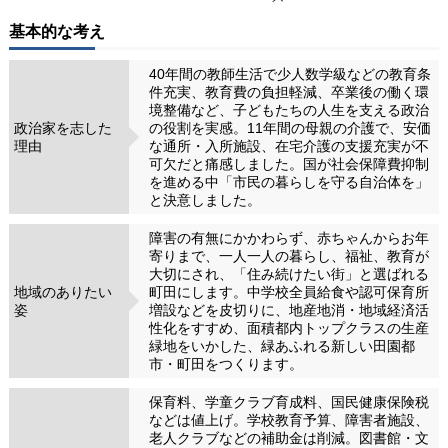
基本的な考え
40年間の教師生活で少人数学級などの教育条
件充実、教育費の負担軽減、卒業後の働く環
境整備など、子どもたちの人生を支える政治
政治家を志した
の役割を実感。11年間の母親の介護で、安価
理由
な通所・入所施設、在宅介護の支援充実が不
可欠だと痛感しました。国が社会保障費抑制
を進める中「市民の暮らしを守る自治体を」
と決意しました。
障害の有無にかかわらず、赤ちゃんからお年
寄りまで、一人一人の暮らし、福祉、教育が
大切にされ、「住み続けたい街」と選ばれる
地域のありたい
町田にします。中学校全員給食や認可保育所
姿
増設などを皮切りに、地産地消・地域経済活
性化をすすめ、面積都内トップクラスの生産
緑地をいかした、緑あふれる新しい田園都
市・町田をつくります。
保育料、学童クラブ育成料、国民健康保険税
などは値上げ。学校教育予算、障害者施設、
老人クラブなどの補助金は削減。図書館・文