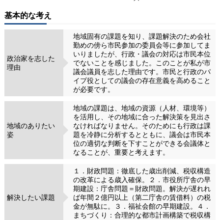
基本的な考え
地域固有の課題を知り、課題解決のため会社
勤めの傍ら市民参加の委員会等に参加してま
いりましたが、行政・議会の対応は市民本位
政治家を志した
でないことを感じました。このことが私が市
理由
議会議員を志した理由です。市民と行政のパ
イプ役としての議会の存在意義を高めること
が必要です。
地域の課題は、地域の資源（人材、環境等）
を活用し、その地域に合った解決策を見出さ
地域のありたい
なければなりません。そのためにも行政は課
姿
題を冷静に分析するとともに、議会は市民本
位の適切な判断を下すことができる会議体と
なることが、重要と考えます。
１．財政問題：徹底した歳出削減、税収構造
の改革による歳入確保。２．市役所庁舎の早
期建設：庁舎問題＝財政問題。解決が遅れれ
解決したい課題
ば年間２億円以上（第二庁舎の賃借料）の税
金が無駄に。３．福祉会館の早期建設。４．
まちづくり：合理的な都市計画構築で税収構