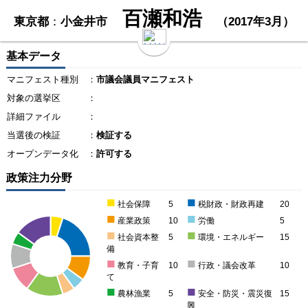
百瀬和浩
東京都
：
小金井市
（2017年3月）
基本データ
マニフェスト種別
：
市議会議員マニフェスト
対象の選挙区
：
詳細ファイル
：
当選後の検証
：
検証する
オープンデータ化
：
許可する
政策注力分野
■
■
社会保障
5
税財政・財政再建
20
■
■
産業政策
10
労働
5
■
■
社会資本整
5
環境・エネルギー
15
備
■
■
教育・子育
10
行政・議会改革
10
て
■
■
農林漁業
5
安全・防災・震災復
15
興