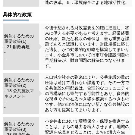
造の改革。５．環境保全による地域活性化。
具体的な政策
今後予想される財政需要を的確に把握し、将
来に備える必要があると考えます。経常経費
解決するための
の圧縮、新たな税収の確保は、最も重要な課
重要政策(1)
題であると認識しています。財政規模に応じ
- 21.財政再建
た適切、かつ効果的な戦略を構築してまいり
-
ます。小金井市においては市庁舎建設問題の
-
早期解決が、財政問題の解決につながりま
す。
人口減少社会の到来により、公共施設の量の
解決するための
圧縮は避けて通れない課題です。その一方で
重要政策(2)
公共施設の再配置は、合理的なコミュニティ
- 13.公共施設マ
の再構築にも寄与する可能性もあり、多角的
ネジメント
な視点でその在るべき姿を模索するべきもの
-
です。他の自治体にはない新たな公共施設の
-
あり方を提案してまいります。
小金井市において環境保全・保護を推進する
解決するための
ことは、まちの魅力を増大させます。地域の
重要政策(3)
資源を成長させることは、まちの活力を生
- 25.環境保全・