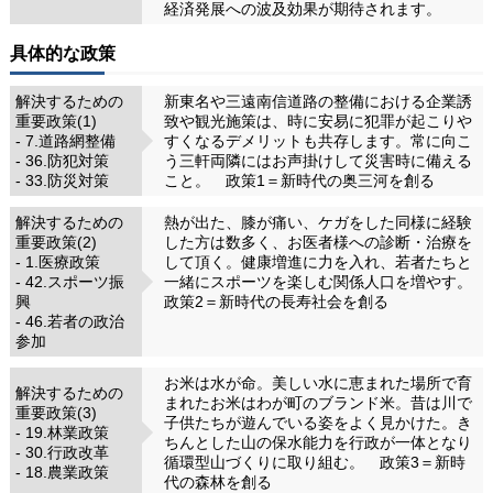
経済発展への波及効果が期待されます。
具体的な政策
解決するための
新東名や三遠南信道路の整備における企業誘
重要政策(1)
致や観光施策は、時に安易に犯罪が起こりや
- 7.道路網整備
すくなるデメリットも共存します。常に向こ
- 36.防犯対策
う三軒両隣にはお声掛けして災害時に備える
- 33.防災対策
こと。 政策1＝新時代の奥三河を創る
解決するための
熱が出た、膝が痛い、ケガをした同様に経験
重要政策(2)
した方は数多く、お医者様への診断・治療を
- 1.医療政策
して頂く。健康増進に力を入れ、若者たちと
- 42.スポーツ振
一緒にスポーツを楽しむ関係人口を増やす。
興
政策2＝新時代の長寿社会を創る
- 46.若者の政治
参加
お米は水が命。美しい水に恵まれた場所で育
解決するための
まれたお米はわが町のブランド米。昔は川で
重要政策(3)
子供たちが遊んでいる姿をよく見かけた。き
- 19.林業政策
ちんとした山の保水能力を行政が一体となり
- 30.行政改革
循環型山づくりに取り組む。 政策3＝新時
- 18.農業政策
代の森林を創る