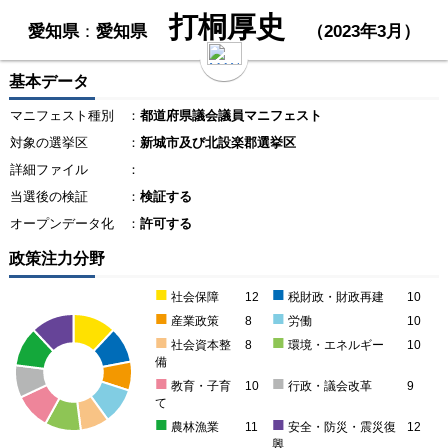
打桐厚史
愛知県
：
愛知県
（2023年3月）
基本データ
マニフェスト種別
：
都道府県議会議員マニフェスト
対象の選挙区
：
新城市及び北設楽郡選挙区
詳細ファイル
：
当選後の検証
：
検証する
オープンデータ化
：
許可する
政策注力分野
■
■
社会保障
12
税財政・財政再建
10
■
■
産業政策
8
労働
10
■
■
社会資本整
8
環境・エネルギー
10
備
■
■
教育・子育
10
行政・議会改革
9
て
■
■
農林漁業
11
安全・防災・震災復
12
興