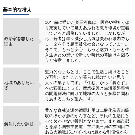
基本的な考え
10年前に描いた奥三河像は、医療や福祉がよ
り充実していて魅力あふれる教育環境が定着
していると想像していました。しかしなが
政治家を志した
ら、若者は年々減少し活気は失われ県内でも
理由
１・２を争う超高齢化社会となっています。
そこで、もっと安心・もっと魅力・もっと生
き生きとの想いで新しい時代の幕開けを図ろ
うと決意しました。
魅力的なまちとは、ここで生活し続けること
が可能・またここで暮らし続けたいと思う
地域のありたい
人々の集まりです。「住む」から「暮らす」
姿
への変換によって、産業振興と生活基盤整備
の問題解決に向けて地域の人々と多様に関わ
りあえるまちを望みます。
豊かな森林資源の循環利用は二酸化炭素の吸
収のほか水源のかん養など、県民の生活にと
って欠かせない役割となります。また都市部
解決したい課題
とを結ぶ国県主要道、主に奥三河の玄関口で
ある大動脈151バイパスは豊かな利便性から