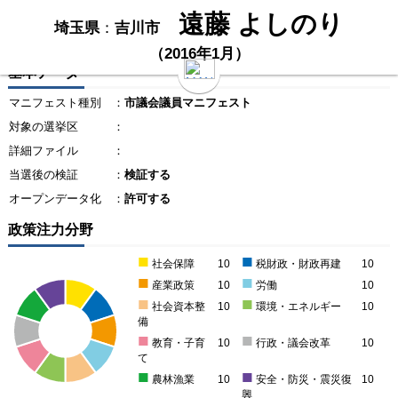
遠藤 よしのり
埼玉県
：
吉川市
（2016年1月）
基本データ
マニフェスト種別
：
市議会議員マニフェスト
対象の選挙区
：
詳細ファイル
：
当選後の検証
：
検証する
オープンデータ化
：
許可する
政策注力分野
■
■
社会保障
10
税財政・財政再建
10
■
■
産業政策
10
労働
10
■
■
社会資本整
10
環境・エネルギー
10
備
■
■
教育・子育
10
行政・議会改革
10
て
■
■
農林漁業
10
安全・防災・震災復
10
興