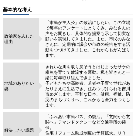
基本的な考え
「市民が主人公」の政治にしたい。この立場
で毎年のアンケートにとりくみ、みなさんの
声をお聞きし、具体的な提案も示して切実な
政治家を志した
願いを実現してきました。また、市民のみな
理由
さんに、定期的に議会や市政の報告をする活
動をつづけてきました。これからもがんばり
ます。
きれいな川を取り戻そうとはじまったサケの
稚魚を育てて放流する運動。私も皆さんと一
緒に毎年取り組んできました。
地域のありたい
子どもたちや高齢者、若者や子育て世代があ
姿
たりまえに生活でき、住みつづけられる吉川
市めざします。平和な日本、健康、福祉、防
災のまちづくりへ、これからも全力をつくし
ます。
「ふれあい市民バス」の復活。「玄関から玄
関へ」デマンドタクシーなど交通手段の確
保。
解決したい課題
住宅リフォーム助成制度の予算拡大。ＵＲ