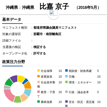
比嘉 京子
沖縄県
：
沖縄県
（2016年5月）
基本データ
マニフェスト種別
：
都道府県議会議員マニフェスト
対象の選挙区
：
那覇市・南部離島区
詳細ファイル
：
当選後の検証
：
検証する
オープンデータ化
：
許可する
政策注力分野
■
■
社会保障
10
税財政・財政再建
5
■
■
産業政策
10
労働
10
■
■
社会資本整
10
環境・エネルギー
10
備
■
■
教育・子育
20
行政・議会改革
5
て
■
■
農林漁業
10
安全・防災・震災復
10
興