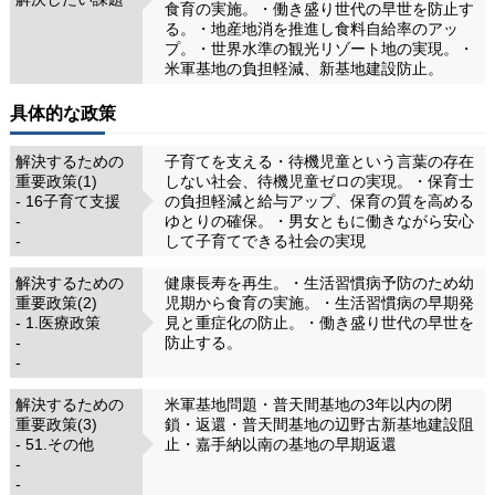
食育の実施。・働き盛り世代の早世を防止す
る。・地産地消を推進し食料自給率のアッ
プ。・世界水準の観光リゾート地の実現。・
米軍基地の負担軽減、新基地建設防止。
具体的な政策
解決するための
子育てを支える・待機児童という言葉の存在
重要政策(1)
しない社会、待機児童ゼロの実現。・保育士
- 16子育て支援
の負担軽減と給与アップ、保育の質を高める
-
ゆとりの確保。・男女ともに働きながら安心
-
して子育てできる社会の実現
解決するための
健康長寿を再生。・生活習慣病予防のため幼
重要政策(2)
児期から食育の実施。・生活習慣病の早期発
- 1.医療政策
見と重症化の防止。・働き盛り世代の早世を
-
防止する。
-
解決するための
米軍基地問題・普天間基地の3年以内の閉
重要政策(3)
鎖・返還・普天間基地の辺野古新基地建設阻
- 51.その他
止・嘉手納以南の基地の早期返還
-
-