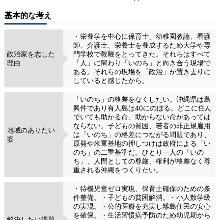
基本的な考え
・栄養学を中心に保育士、幼稚園教論、看護
師、介護士、栄養士を養成するため大学や専
政治家を志した
門学校で教鞭をとってきた。それらはすべて
理由
「人」に関わり「いのち」と向き合う現場で
ある。それらの現場を「政治」が置き去りに
していると感じたから。
「いのち」の格差をなくしたい。沖縄県は島
興件であり有人島は40にのぼる。どこに住ん
でいても助かる命、助からない命があっては
ならない。子どもの貧困、若者の非正規雇用
地域のありたい
は「いのち」の格差につながる問題であり、
姿
原発や米軍基地の押しつけは政府による「い
のち」の二重基準だ。ひとり一人の「いの
ち」、人間としての尊厳、権利が格差なく尊
重される沖縄をつくりたい。
・待機児童ゼロ実現、保育士確保のための条
件整備。・子どもの貧困解消。・小人数学級
の実現。・公的医療を充実し離島住民の安心
を確保。・生活習慣病予防のため幼児期から
解決したい課題