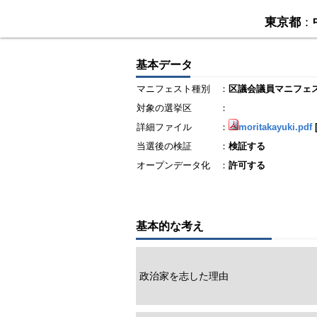
東京都
：
基本データ
マニフェスト種別
：
区議会議員マニフェ
対象の選挙区
：
詳細ファイル
：
moritakayuki.pdf
当選後の検証
：
検証する
オープンデータ化
：
許可する
基本的な考え
政治家を志した理由