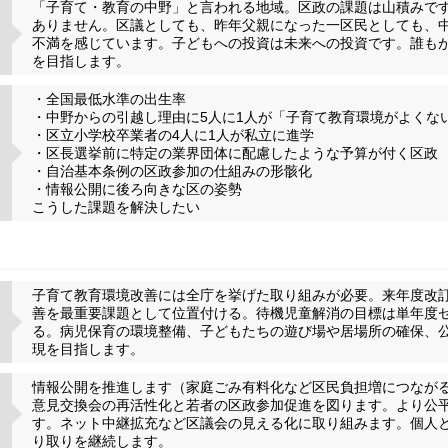
「子育て・教育の中野」と言われる地域。区政の課題は山積みで
ありません。区議としても、昨年父親になった一区民としても、
不満を感じています。子どもへの投資は未来への投資です。誰も
を目指します。
・全国最低水準の出生率
・中野からの引越し理由に5人に1人が「子育て教育環境がよくな
・区立小学校卒業者の4人に1人が私立に進学
・区長選挙前に特定の業界団体に配慮したような予算が付く区政
・自治基本条例の区政参加の仕組みの形骸化
・情報公開に後ろ向きな区の姿勢
こうした課題を解決したい
子育て教育環境改善には全庁を挙げた取り組みが必要。来年度改
善を最重要課題として位置付ける。待機児童解消の目標は単年度
る。病児保育の環境整備、子どもたちの遊び場や居場所の確保、
現を目指します。
情報公開を推進します（家庭ごみ有料化など区民負担増につながる
意見交換会の再活性化と若者の区政参加促進を図ります。より公
す。ネット中継拡充など区議会の見える化に取り組みます。個人と
り取りを継続します。