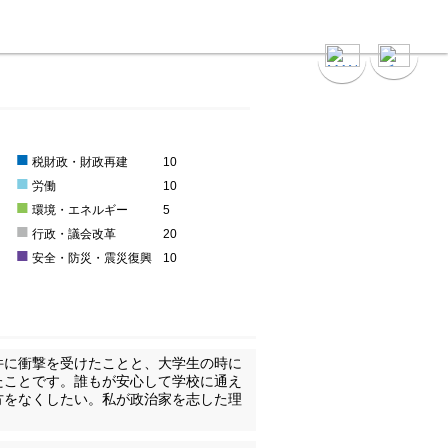
■
税財政・財政再建
10
■
労働
10
■
環境・エネルギー
5
■
0
行政・議会改革
20
■
安全・防災・震災復興
10
件に衝撃を受けたことと、大学生の時に
たことです。誰もが安心して学校に通え
方をなくしたい。私が政治家を志した理