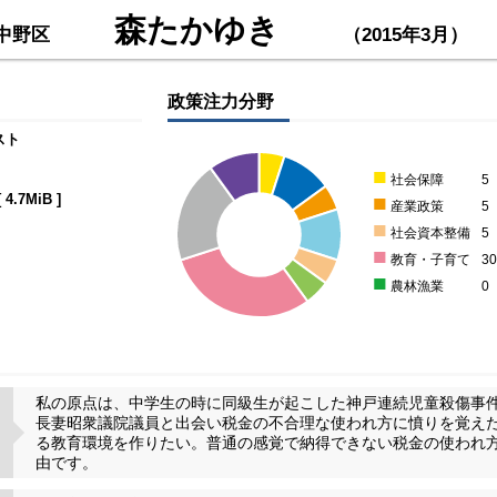
森たかゆき
中野区
（2015年3月）
政策注力分野
スト
■
社会保障
5
■
[
4.7MiB
]
産業政策
5
■
社会資本整備
5
■
教育・子育て
3
■
農林漁業
0
私の原点は、中学生の時に同級生が起こした神戸連続児童殺傷事
長妻昭衆議院議員と出会い税金の不合理な使われ方に憤りを覚え
る教育環境を作りたい。普通の感覚で納得できない税金の使われ
由です。