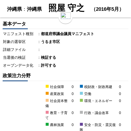
照屋 守之
沖縄県
：
沖縄県
（2016年5月）
基本データ
マニフェスト種別
：
都道府県議会議員マニフェスト
対象の選挙区
：
うるま市区
詳細ファイル
：
当選後の検証
：
検証する
オープンデータ化
：
許可する
政策注力分野
■
■
社会保障
0
税財政・財政再建
0
■
■
産業政策
0
労働
0
■
■
社会資本整
0
環境・エネルギー
0
備
■
■
教育・子育
0
行政・議会改革
0
て
■
■
農林漁業
0
安全・防災・震災復
0
興