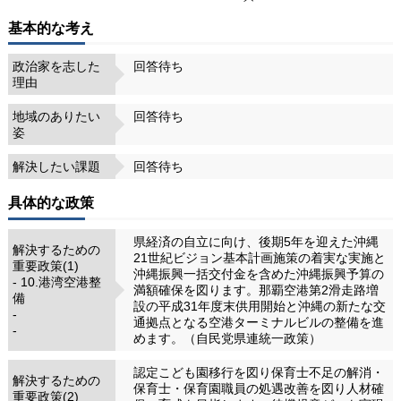
基本的な考え
政治家を志した
回答待ち
理由
地域のありたい
回答待ち
姿
解決したい課題
回答待ち
具体的な政策
県経済の自立に向け、後期5年を迎えた沖縄
解決するための
21世紀ビジョン基本計画施策の着実な実施と
重要政策(1)
沖縄振興一括交付金を含めた沖縄振興予算の
- 10.港湾空港整
満額確保を図ります。那覇空港第2滑走路増
備
設の平成31年度末供用開始と沖縄の新たな交
-
通拠点となる空港ターミナルビルの整備を進
-
めます。（自民党県連統一政策）
認定こども園移行を図り保育士不足の解消・
解決するための
保育士・保育園職員の処遇改善を図り人材確
重要政策(2)