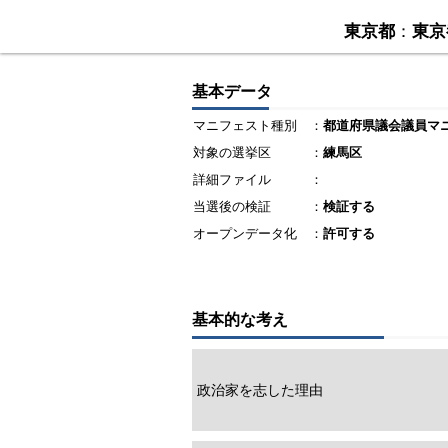
東京都
：
東京
基本データ
マニフェスト種別
：
都道府県議会議員マ
対象の選挙区
：
練馬区
詳細ファイル
：
当選後の検証
：
検証する
オープンデータ化
：
許可する
基本的な考え
政治家を志した理由