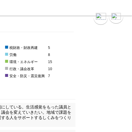
）
■
0
税財政・財政再建
5
■
労働
8
■
環境・エネルギー
15
■
0
行政・議会改革
10
■
安全・防災・震災復興
7
制にしている。生活感覚をもった議員と
・議会を変えていきたい。地域で課題を
援する人をサポートするしくみをつくり