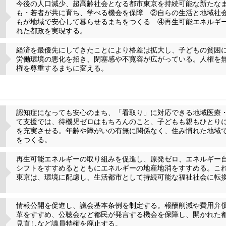
今後の人口減少、超高齢社会となる都市東京を持続可能な新たな
も・若者が共に育ち、学べる機会を保障 ②自らの生活と地域社
もが地域で安心して暮らせるまちをつくる ④再生可能エネルギ
れた都政を実現する。
経済を最優先にしてきたことにより格差は拡大し、子どもの貧困
労働環境の悪化を招き、閉塞感や不寛容が広がっている。人権を
権を尊重するまちに変える。
認知症になっても安心のまち、「看取り」に対応できる地域医療
て支援では、待機児ゼロはもちろんのこと、子どもも親もひとり
を充実させる。年齢や障がいの有無に関係なく、住み慣れた地域
をつくる。
再生可能エネルギーの取り組みを促進し、原発ゼロ、エネルギー
シフトをすすめるとともにエネルギーの地産地消をすすめる。こ
東京は、環境に配慮し、生活都市として持続可能な福祉社会に転
情報公開を促進し、議会基本条例を制定する。報酬削減や費用弁
革をすすめ、公聴会など都民が発言する機会を保障し、開かれた
見直しなど議員特権を廃止する。