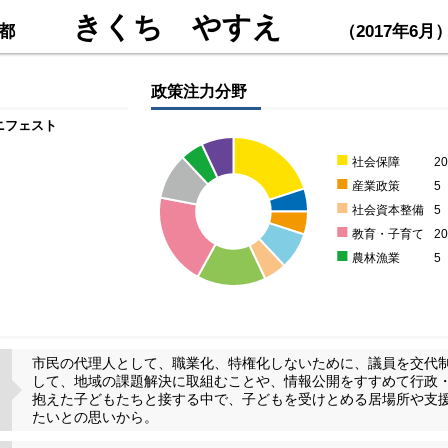
きくち やすえ
都
（2017年6月
政策注力分野
ニフェスト
■
社会保障
2
■
産業政策
5
■
社会資本整備
5
■
教育・子育て
2
■
農林漁業
5
市民の代理人として、職業化、特権化しないために、議員を交代
して、地域の課題解決に取組むことや、情報公開をすすめて行政
抱えた子どもたちと接する中で、子どもを受けとめる居場所や支
たいとの思いから。