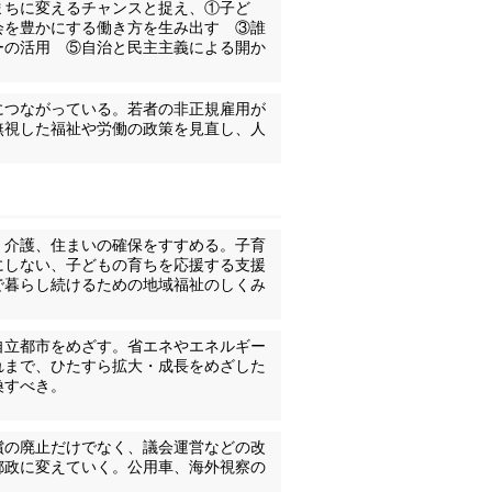
まちに変えるチャンスと捉え、①子ど
会を豊かにする働き方を生み出す ③誰
ーの活用 ⑤自治と民主主義による開か
につながっている。若者の非正規雇用が
無視した福祉や労働の政策を見直し、人
・介護、住まいの確保をすすめる。子育
にしない、子どもの育ちを応援する支援
で暮らし続けるための地域福祉のしくみ
自立都市をめざす。省エネやエネルギー
れまで、ひたすら拡大・成長をめざした
換すべき。
償の廃止だけでなく、議会運営などの改
都政に変えていく。公用車、海外視察の