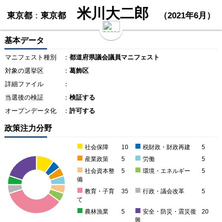
米川大二郎
東京都
：
東京都
（2021年6月）
基本データ
マニフェスト種別
：
都道府県議会議員マニフェスト
対象の選挙区
：
葛飾区
詳細ファイル
：
当選後の検証
：
検証する
オープンデータ化
：
許可する
政策注力分野
■
■
社会保障
10
税財政・財政再建
5
■
■
産業政策
5
労働
5
■
■
社会資本整
5
環境・エネルギー
5
備
■
■
教育・子育
35
行政・議会改革
5
て
■
■
農林漁業
5
安全・防災・震災復
20
興