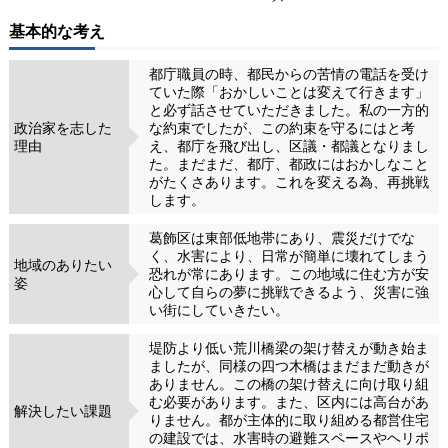
基本的な考え
都庁職員の時、都民からの苦情の電話を受け
ていた際「おかしいことは変えて行きます」
と必ず話させていただきました。私の一方的
政治家を志した
な約束でしたが、この約束を守るにはと考
理由
え、都庁を飛び出し、区議・都議となりまし
た。まだまだ、都庁、都政にはおかしなこと
がたくさあります。これを変える為、再挑戦
します。
葛飾区は東部低地帯にあり、震災だけでな
く、水害により、日常が簡単に壊れてしまう
地域のありたい
恐れが常にあります。この地域に住む方が安
姿
心して自らの夢に挑戦できるよう、災害に強
い街にしていきたい。
堤防より低い荒川橋梁の架け替えが動き始ま
ましたが、同様の四つ木橋はまだまだ動きが
ありません。この橋の架け替えに向け取り組
む必要があります。また、区内には高台があ
解決したい課題
りません。都が主体的に取り組める都営住宅
の建設では、水害時の避難スペースやヘリポ