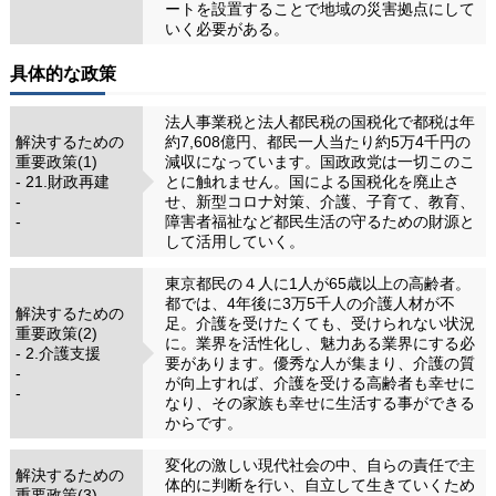
ートを設置することで地域の災害拠点にして
いく必要がある。
具体的な政策
法人事業税と法人都民税の国税化で都税は年
解決するための
約7,608億円、都民一人当たり約5万4千円の
重要政策(1)
減収になっています。国政政党は一切このこ
- 21.財政再建
とに触れません。国による国税化を廃止さ
-
せ、新型コロナ対策、介護、子育て、教育、
-
障害者福祉など都民生活の守るための財源と
して活用していく。
東京都民の４人に1人が65歳以上の高齢者。
都では、4年後に3万5千人の介護人材が不
解決するための
足。介護を受けたくても、受けられない状況
重要政策(2)
に。業界を活性化し、魅力ある業界にする必
- 2.介護支援
要があります。優秀な人が集まり、介護の質
-
が向上すれば、介護を受ける高齢者も幸せに
-
なり、その家族も幸せに生活する事ができる
からです。
変化の激しい現代社会の中、自らの責任で主
解決するための
体的に判断を行い、自立して生きていくため
重要政策(3)