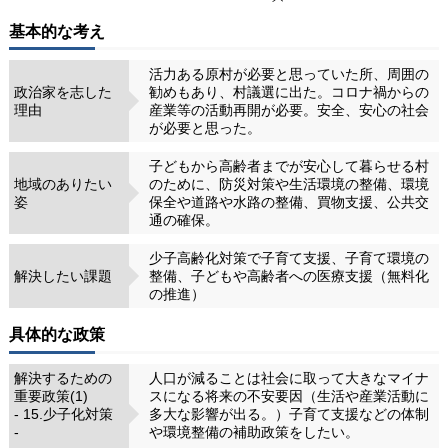
基本的な考え
活力ある原村が必要と思っていた所、周囲の
政治家を志した
勧めもあり、村議選に出た。コロナ禍からの
理由
産業等の活動再開が必要。安全、安心の社会
が必要と思った。
子どもから高齢者までが安心して暮らせる村
地域のありたい
のために、防災対策や生活環境の整備、環境
姿
保全や道路や水路の整備、買物支援、公共交
通の確保。
少子高齢化対策で子育て支援、子育て環境の
解決したい課題
整備、子どもや高齢者への医療支援（無料化
の推進）
具体的な政策
解決するための
人口が減ることは社会に取って大きなマイナ
重要政策(1)
スになる将来の不安要因（生活や産業活動に
- 15.少子化対策
多大な影響が出る。）子育て支援などの体制
-
や環境整備の補助政策をしたい。