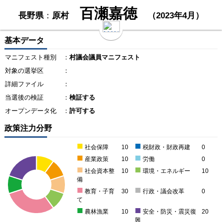
百瀬嘉徳
長野県
：
原村
（2023年4月）
基本データ
マニフェスト種別
：
村議会議員マニフェスト
対象の選挙区
：
詳細ファイル
：
当選後の検証
：
検証する
オープンデータ化
：
許可する
政策注力分野
■
■
社会保障
10
税財政・財政再建
0
■
■
産業政策
10
労働
0
■
■
社会資本整
10
環境・エネルギー
10
備
■
■
教育・子育
30
行政・議会改革
0
て
■
■
農林漁業
10
安全・防災・震災復
20
興