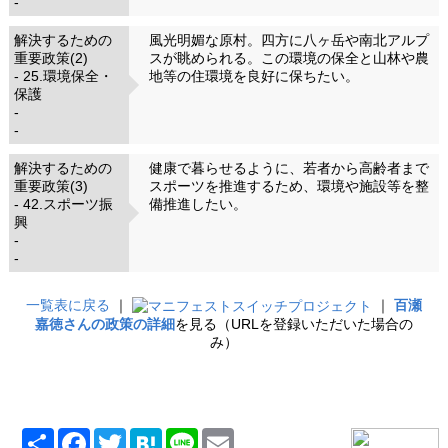
-
解決するための
風光明媚な原村。四方に八ヶ岳や南北アルプ
重要政策(2)
スが眺められる。この環境の保全と山林や農
- 25.環境保全・
地等の住環境を良好に保ちたい。
保護
-
-
解決するための
健康で暮らせるように、若者から高齢者まで
重要政策(3)
スポーツを推進するため、環境や施設等を整
- 42.スポーツ振
備推進したい。
興
-
-
一覧表に戻る
｜
｜
百瀬
嘉徳さんの政策の詳細
を見る（URLを登録いただいた場合の
み）
共
Facebook
Twitter
Hatena
Line
Email