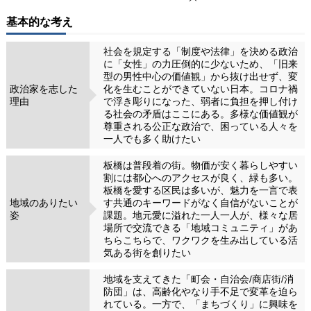
基本的な考え
社会を規定する「制度や法律」を決める政治
に「女性」の力圧倒的に少ないため、「旧来
型の男性中心の価値観」から抜け出せず、変
政治家を志した
化を生むことができていない日本。コロナ禍
理由
で浮き彫りになった、弱者に負担を押し付け
る社会の矛盾はここにある。多様な価値観が
尊重される公正な政治で、困っている人々を
一人でも多く助けたい
板橋は普段着の街。物価が安く暮らしやすい
割には都心へのアクセスが良く、緑も多い。
板橋を愛する区民は多いが、魅力を一言で表
地域のありたい
す共通のキーワードがなく自信がないことが
姿
課題。地元愛に溢れた一人一人が、様々な居
場所で交流できる「地域コミュニティ」があ
ちらこちらで、ワクワクを生み出している活
気ある街を創りたい
地域を支えてきた「町会・自治会/商店街/消
防団」は、高齢化やなり手不足で変革を迫ら
れている。一方で、「まちづくり」に興味を