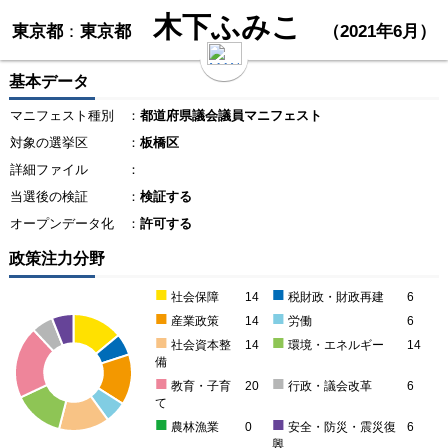
木下ふみこ
東京都
：
東京都
（2021年6月）
基本データ
マニフェスト種別
：
都道府県議会議員マニフェスト
対象の選挙区
：
板橋区
詳細ファイル
：
当選後の検証
：
検証する
オープンデータ化
：
許可する
政策注力分野
■
■
社会保障
14
税財政・財政再建
6
■
■
産業政策
14
労働
6
■
■
社会資本整
14
環境・エネルギー
14
備
■
■
教育・子育
20
行政・議会改革
6
て
■
■
農林漁業
0
安全・防災・震災復
6
興