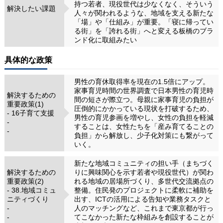
持つ若者、現役世代は少なくなく、そういう
解決したい課題
人々が関われるような、地域を支える新たな
「場」や「仕組み」が重要。「寝に帰ってい
る街」を「誇れる街」へと変える板橋のブラ
ンド化に取組みたい
具体的な政策
男性の育休取得率を現在の1.5倍にアップ。
家事育児時間の世界調査で日本男性の育児時
解決するための
間の短さが際立つ。母親に家事育児の負担が
重要政策(1)
圧倒的にかかっている現状を打破するため、
- 16子育て支援
男性の育児参画を増やし、女性の負担を軽減
-
することは、女性たちを「産み育てることの
-
負担」から解放し、少子化対策にも繋がって
いく。
新たな地域コミュニティの担い手（まちづく
解決するための
りに興味関心を示す若者や現役世代）が関わ
重要政策(2)
れる地域の居場所づくり、多世代交流拠点の
- 38.地域コミュ
整備。住民発のプロジェクトに柔軟に補助を
ニティづくり
出す、ICTの活用による告知や業務タスクと
-
人のマッチングなど、これまで東京都が行っ
-
てこなかった新たな枠組みを創設することが