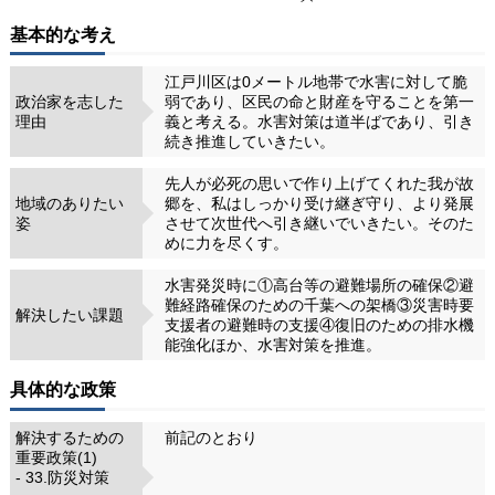
基本的な考え
江戸川区は0メートル地帯で水害に対して脆
政治家を志した
弱であり、区民の命と財産を守ることを第一
理由
義と考える。水害対策は道半ばであり、引き
続き推進していきたい。
先人が必死の思いで作り上げてくれた我が故
地域のありたい
郷を、私はしっかり受け継ぎ守り、より発展
姿
させて次世代へ引き継いでいきたい。そのた
めに力を尽くす。
水害発災時に①高台等の避難場所の確保②避
難経路確保のための千葉への架橋③災害時要
解決したい課題
支援者の避難時の支援④復旧のための排水機
能強化ほか、水害対策を推進。
具体的な政策
解決するための
前記のとおり
重要政策(1)
- 33.防災対策