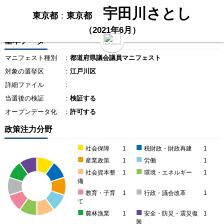
宇田川さとし
東京都
：
東京都
（2021年6月）
基本データ
マニフェスト種別
：
都道府県議会議員マニフェスト
対象の選挙区
：
江戸川区
詳細ファイル
：
当選後の検証
：
検証する
オープンデータ化
：
許可する
政策注力分野
■
■
社会保障
1
税財政・財政再建
1
■
■
産業政策
1
労働
1
■
■
社会資本整
1
環境・エネルギー
1
備
■
■
教育・子育
1
行政・議会改革
1
て
■
■
農林漁業
1
安全・防災・震災復
1
興