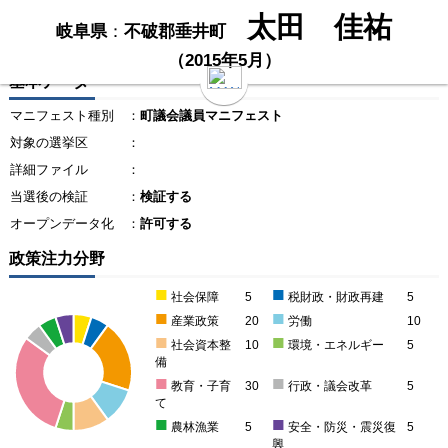
太田 佳祐
岐阜県
：
不破郡垂井町
（2015年5月）
基本データ
マニフェスト種別
：
町議会議員マニフェスト
対象の選挙区
：
詳細ファイル
：
当選後の検証
：
検証する
オープンデータ化
：
許可する
政策注力分野
■
■
社会保障
5
税財政・財政再建
5
■
■
産業政策
20
労働
10
■
■
社会資本整
10
環境・エネルギー
5
備
■
■
教育・子育
30
行政・議会改革
5
て
■
■
農林漁業
5
安全・防災・震災復
5
興