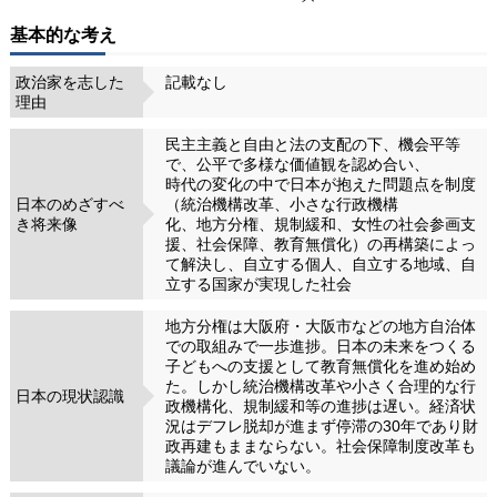
基本的な考え
政治家を志した
記載なし
理由
民主主義と自由と法の支配の下、機会平等
で、公平で多様な価値観を認め合い、
時代の変化の中で日本が抱えた問題点を制度
日本のめざすべ
（統治機構改革、小さな行政機構
き将来像
化、地方分権、規制緩和、女性の社会参画支
援、社会保障、教育無償化）の再構築によっ
て解決し、自立する個人、自立する地域、自
立する国家が実現した社会
地方分権は大阪府・大阪市などの地方自治体
での取組みで一歩進捗。日本の未来をつくる
子どもへの支援として教育無償化を進め始め
た。しかし統治機構改革や小さく合理的な行
日本の現状認識
政機構化、規制緩和等の進捗は遅い。経済状
況はデフレ脱却が進まず停滞の30年であり財
政再建もままならない。社会保障制度改革も
議論が進んでいない。