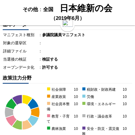
日本維新の会
その他
：
全国
（2019年6月）
基本データ
マニフェスト種別
：
参議院議員マニフェスト
対象の選挙区
：
詳細ファイル
：
当選後の検証
：
検証する
オープンデータ化
：
許可する
政策注力分野
■
■
社会保障
10
税財政・財政再建
10
■
■
産業政策
10
労働
10
■
■
社会資本整
10
環境・エネルギー
10
備
■
■
教育・子育
10
行政・議会改革
10
て
■
■
農林漁業
10
安全・防災・震災復
10
興