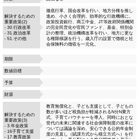
徹底行革、国会改革を行い、地方分権を推し
解決するための
進め、小さく合理的、効率的な行政機構に。
重要政策(2)
政策投資銀行、商工中金、JT等政府関係機関
- 30.行政改革
の完全民営化や官民ファンド、基金、特別会
- 31.政治改革
計の整理。統治機構改革を行い、地方に更な
- 51.その他
る権限移譲を行う。歳入庁の設置で徴税と社
会保険料の徴収を一元化。
期限
数値目標
予算
財源
教育無償化と、子ども支援として、子どもの
数が多いほど税負担が軽減されるN分N乗方
解決するための
式、子育てバウチャーを導入。同時におとな
重要政策(3)
世代の未来に関連する社会保障制度の改革に
- 3.年金政策
ついては議論を深め、安心できる公的年金制
- 16子育て支援
度の見直し（賦課方式から積立方式へ）を行
- 17.教育政策