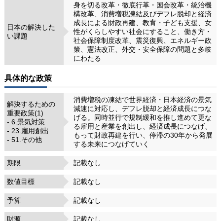
身を切る改革・徹底行革・国会改革・統治機
構改革、消費増税凍結及びデフレ脱却と経済
成長による財政再建、教育・子ども支援、女
日本の解決した
性がくらしやすい社会にすること、働き方・
い課題
社会保障制度改革、震災復興、エネルギー政
策、憲法改正、外交・安全保障の問題と多岐
にわたる
具体的な政策
消費増税の凍結で世界経済・日本経済の景気
解決するための
減速に対応し、デフレ脱却と経済成長につな
重要政策(1)
げる。同時並行で規制緩和を推し進めて更な
- 6.景気対策
る雇用と産業を創出し、経済成長につなげ、
- 23.雇用創出
もって財政再建を行い、停滞の30年から発展
- 51.その他
する未来につなげていく
期限
記載なし
数値目標
記載なし
予算
記載なし
財源
記載なし