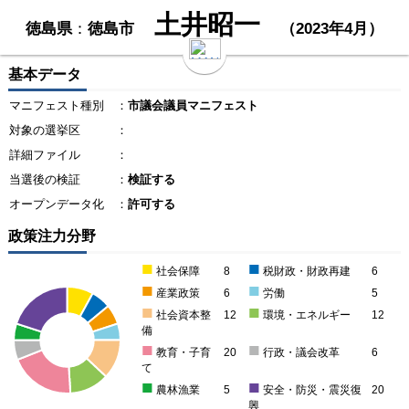
土井昭一
徳島県
：
徳島市
（2023年4月）
基本データ
マニフェスト種別
：
市議会議員マニフェスト
対象の選挙区
：
詳細ファイル
：
当選後の検証
：
検証する
オープンデータ化
：
許可する
政策注力分野
■
■
社会保障
8
税財政・財政再建
6
■
■
産業政策
6
労働
5
■
■
社会資本整
12
環境・エネルギー
12
備
■
■
教育・子育
20
行政・議会改革
6
て
■
■
農林漁業
5
安全・防災・震災復
20
興