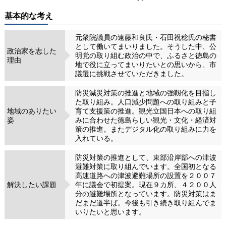
基本的な考え
元衆院議員の遠藤和良氏・石田祝稔氏の秘書
として働いてまいりました。そうした中、公
政治家を志した
明党の取り組む政治の中で、ふるさと徳島の
理由
地で役に立ってまいりたいとの思いから、市
議選に挑戦させていただきました。
防災減災対策の推進と地域の強靱化を目指し
た取り組み。人口減少問題への取り組みと子
地域のありたい
育て支援策の推進。観光立国日本への取り組
姿
みに合わせた徳島らしい観光・文化・経済対
策の推進。またデジタル化の取り組みに力を
入れている。
防災対策の推進として、東部沿岸部への津波
避難対策に取り組んでいます。全国初となる
高速道路への津波避難場所の設置を２００７
解決したい課題
年に議会で初提案。現在９カ所、４２００人
分の避難場所となっています。防災対策はま
だまだ道半ば。今後も引き続き取り組んでま
いりたいと思います。