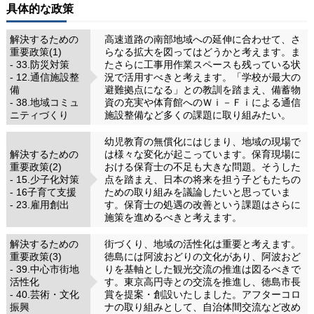
具体的な政策
解決するための
高速道路の南部地域への延伸に合わせて、さ
重要政策(1)
らなる拡大を図ってはどうかと考えます。ま
- 33.防災対策
たさらに工事用作業スペースも残っている状
- 12.通信施設整
況で活用すべきと考えます。「学校が最大の
備
避難拠点になる」との教訓を踏まえ、備蓄物
- 38.地域コミュ
資の充実や体育館へのＷｉ－Ｆｉによる通信
ニティづくり
施設整備など多くの課題に取り組みたい。
幼児教育の無償化にはじまり、地域の現場で
解決するための
は様々な変化が起こっています。保育現場に
重要政策(2)
おける保育士の不足も大きな問題。そうした
- 15.少子化対策
点を踏まえ、日本の将来を担う子どもたちの
- 16子育て支援
ための取り組みを議論したいと思っていま
- 23.雇用創出
す。保育士の処遇の改善という課題はさらに
施策を進めるべきと考えます。
解決するための
街づくり、地域の活性化は重要と考えます。
重要政策(3)
徳島には阿波おどりの文化があり、阿波おど
- 39.中心市街地
りを基軸とした観光交流の推進は図るべきで
活性化
す。東京高円寺との交流を推進し、徳島市長
- 40.芸術・文化
賞を提案・創設いたしました。アフターコロ
振興
ナの取り組みとして、自治体間交流など改め