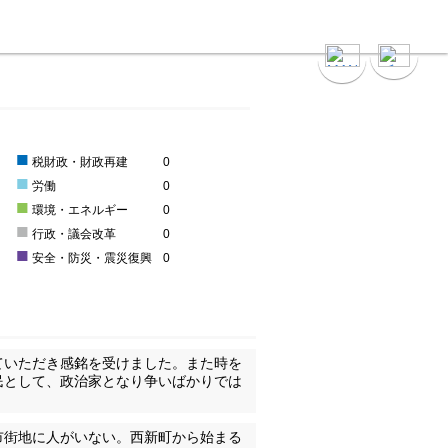
■
税財政・財政再建
0
■
労働
0
■
環境・エネルギー
0
■
行政・議会改革
0
■
安全・防災・震災復興
0
ていただき感銘を受けました。また時を
民として、政治家となり争いばかりでは
市街地に人がいない。西新町から始まる