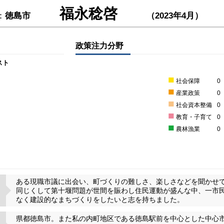
福永稔啓
：
徳島市
（2023年4月）
政策注力分野
スト
■
社会保障
0
■
産業政策
0
■
社会資本整備
0
■
教育・子育て
0
■
農林漁業
0
ある現職市議に出会い、町づくりの難しさ、楽しさなどを聞かせ
同じくして第十堰問題が世間を賑わし住民運動が盛んな中、一市
なく建設的なまちづくりをしたいと志を持ちました。
県都徳島市。また私の内町地区である徳島駅前を中心とした中心