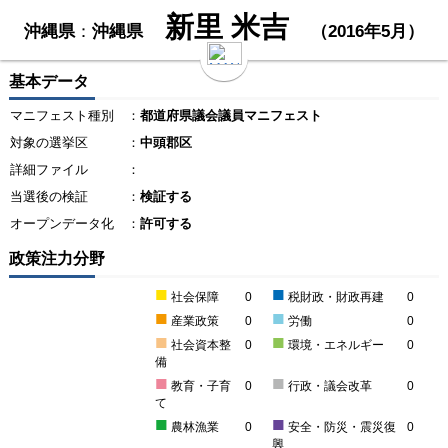
新里 米吉
沖縄県
：
沖縄県
（2016年5月）
基本データ
マニフェスト種別
：
都道府県議会議員マニフェスト
対象の選挙区
：
中頭郡区
詳細ファイル
：
当選後の検証
：
検証する
オープンデータ化
：
許可する
政策注力分野
■
■
社会保障
0
税財政・財政再建
0
■
■
産業政策
0
労働
0
■
■
社会資本整
0
環境・エネルギー
0
備
■
■
教育・子育
0
行政・議会改革
0
て
■
■
農林漁業
0
安全・防災・震災復
0
興