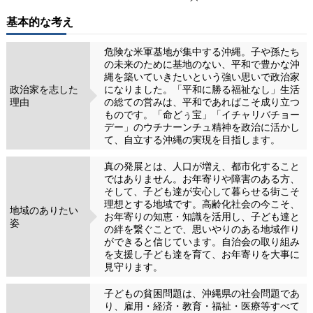
基本的な考え
危険な米軍基地が集中する沖縄。子や孫たち
の未来のために基地のない、平和で豊かな沖
縄を築いていきたいという強い思いで政治家
政治家を志した
になりました。「平和に勝る福祉なし」生活
理由
の総ての営みは、平和であればこそ成り立つ
ものです。「命どぅ宝」「イチャリバチョー
デー」のウチナーンチュ精神を政治に活かし
て、自立する沖縄の実現を目指します。
真の発展とは、人口が増え、都市化すること
ではありません。お年寄りや障害のある方、
そして、子ども達が安心して暮らせる街こそ
理想とする地域です。高齢化社会の今こそ、
地域のありたい
お年寄りの知恵・知識を活用し、子ども達と
姿
の絆を繋ぐことで、思いやりのある地域作り
ができると信じています。自治会の取り組み
を支援し子ども達を育て、お年寄りを大事に
見守ります。
子どもの貧困問題は、沖縄県の社会問題であ
り、雇用・経済・教育・福祉・医療等すべて