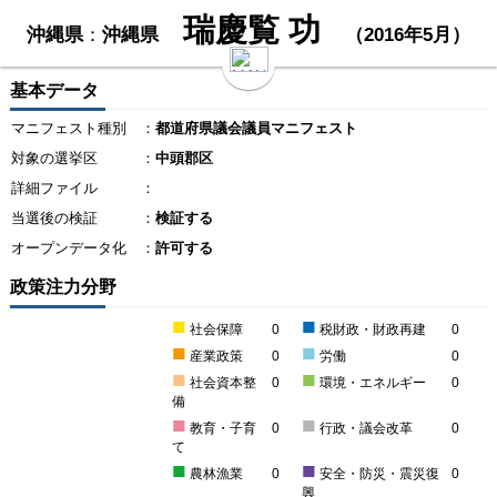
瑞慶覧 功
沖縄県
：
沖縄県
（2016年5月）
基本データ
マニフェスト種別
：
都道府県議会議員マニフェスト
対象の選挙区
：
中頭郡区
詳細ファイル
：
当選後の検証
：
検証する
オープンデータ化
：
許可する
政策注力分野
■
■
社会保障
0
税財政・財政再建
0
■
■
産業政策
0
労働
0
■
■
社会資本整
0
環境・エネルギー
0
備
■
■
教育・子育
0
行政・議会改革
0
て
■
■
農林漁業
0
安全・防災・震災復
0
興