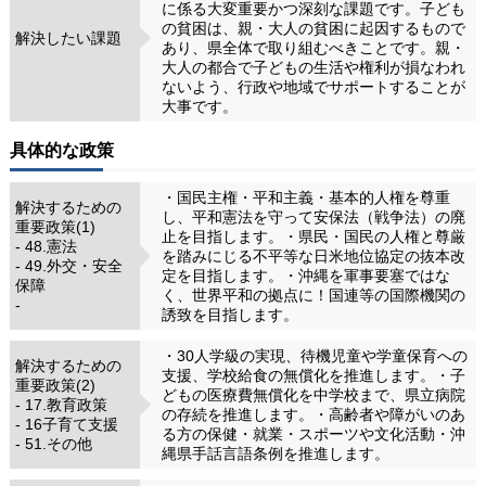
に係る大変重要かつ深刻な課題です。子ども
の貧困は、親・大人の貧困に起因するもので
解決したい課題
あり、県全体で取り組むべきことです。親・
大人の都合で子どもの生活や権利が損なわれ
ないよう、行政や地域でサポートすることが
大事です。
具体的な政策
・国民主権・平和主義・基本的人権を尊重
解決するための
し、平和憲法を守って安保法（戦争法）の廃
重要政策(1)
止を目指します。・県民・国民の人権と尊厳
- 48.憲法
を踏みにじる不平等な日米地位協定の抜本改
- 49.外交・安全
定を目指します。・沖縄を軍事要塞ではな
保障
く、世界平和の拠点に！国連等の国際機関の
-
誘致を目指します。
・30人学級の実現、待機児童や学童保育への
解決するための
支援、学校給食の無償化を推進します。・子
重要政策(2)
どもの医療費無償化を中学校まで、県立病院
- 17.教育政策
の存続を推進します。・高齢者や障がいのあ
- 16子育て支援
る方の保健・就業・スポーツや文化活動・沖
- 51.その他
縄県手話言語条例を推進します。