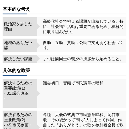
基本的な考え
高齢化社会で抱える課題が山積している。特
政治家を志した
に、社会福祉活動は重要であるため、積極的
理由
に取り組みたい。
地域のありたい
自助、互助、共助，公助で支えあう社会づく
姿
り。
解決したい課題
まづは隣同士の朝夕の挨拶から始めること。
具体的な政策
解決するための
議会初日、冒頭で市民憲章の唱和
重要政策(1)
- 31.議会改革
-
-
解決するための
各種、大会の式典で市民憲章唱和、岡谷市
重要政策(2)
歌、その後かって市民2人によって作詞、作
- 45.市民参画・
曲した「ありがとう」の歌を参加者全員で歌