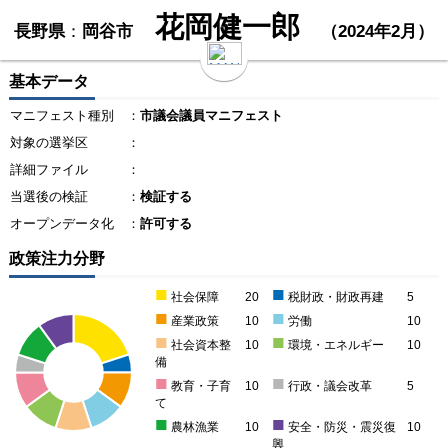
花岡健一郎
長野県
：
岡谷市
（2024年2月）
基本データ
マニフェスト種別
：
市議会議員マニフェスト
対象の選挙区
：
詳細ファイル
：
当選後の検証
：
検証する
オープンデータ化
：
許可する
政策注力分野
■
■
社会保障
20
税財政・財政再建
5
■
■
産業政策
10
労働
10
■
■
社会資本整
10
環境・エネルギー
10
備
■
■
教育・子育
10
行政・議会改革
5
て
■
■
農林漁業
10
安全・防災・震災復
10
興