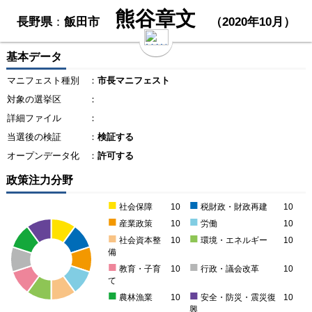
熊谷章文
長野県
：
飯田市
（2020年10月）
基本データ
マニフェスト種別
：
市長マニフェスト
対象の選挙区
：
詳細ファイル
：
当選後の検証
：
検証する
オープンデータ化
：
許可する
政策注力分野
■
■
社会保障
10
税財政・財政再建
10
■
■
産業政策
10
労働
10
■
■
社会資本整
10
環境・エネルギー
10
備
■
■
教育・子育
10
行政・議会改革
10
て
■
■
農林漁業
10
安全・防災・震災復
10
興