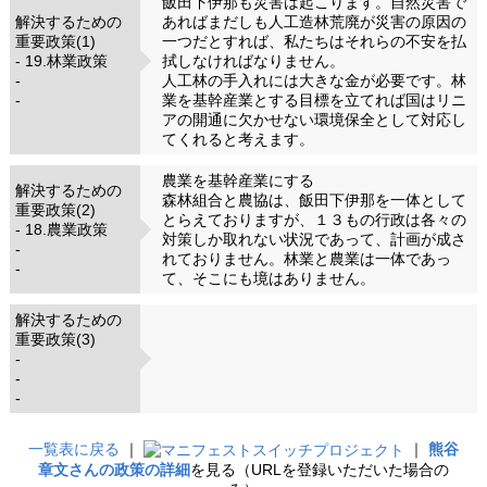
飯田下伊那も災害は起こります。自然災害で
解決するための
あればまだしも人工造林荒廃が災害の原因の
重要政策(1)
一つだとすれば、私たちはそれらの不安を払
- 19.林業政策
拭しなければなりません。
-
人工林の手入れには大きな金が必要です。林
-
業を基幹産業とする目標を立てれば国はリニ
アの開通に欠かせない環境保全として対応し
てくれると考えます。
農業を基幹産業にする
解決するための
森林組合と農協は、飯田下伊那を一体として
重要政策(2)
とらえておりますが、１３もの行政は各々の
- 18.農業政策
対策しか取れない状況であって、計画が成さ
-
れておりません。林業と農業は一体であっ
-
て、そこにも境はありません。
解決するための
重要政策(3)
-
-
-
一覧表に戻る
｜
｜
熊谷
章文さんの政策の詳細
を見る（URLを登録いただいた場合の