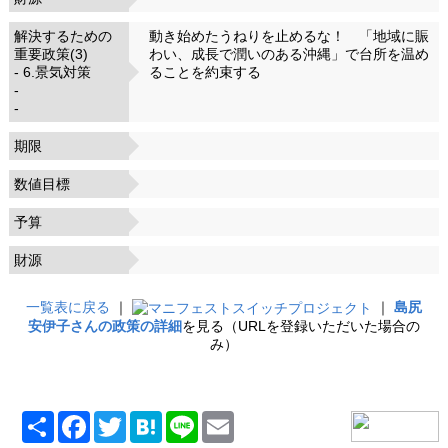
解決するための
動き始めたうねりを止めるな！ 「地域に賑
重要政策(3)
わい、成長で潤いのある沖縄」で台所を温め
- 6.景気対策
ることを約束する
-
-
期限
数値目標
予算
財源
一覧表に戻る
｜
｜
島尻
安伊子さんの政策の詳細
を見る（URLを登録いただいた場合の
み）
共
Facebook
Twitter
Hatena
Line
Email
有