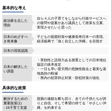
基本的な考え
自ら４人の子育てをしながら行政サービスへ
政治家を志した
の疑問や提案があり議員として政策を立案、
理由
実現させたいと思った
日本のめざすべ
子どもの貧困対策や健康長寿日本一の実現、
き将来像
経済振興で「強く自立した沖縄」を目指す
日本の現状認識
・実効性と説得力ある措置としての日米地位
協定の抜本改定
日本の解決した
・一日も早い普天間の危険性除去と着実な基
い課題
地負担の軽減
・県内の犯罪抑止対策・防犯対策の強化
具体的な政策
解決するための
貧困の連鎖を断ち切り、全ての子供たちが誇
重要政策(1)
りと自信、そして希望の持てる「やさしい沖
- 16子育て支援
縄」を約束する