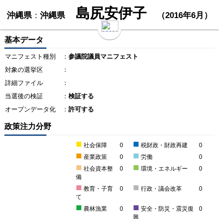
島尻安伊子
沖縄県
：
沖縄県
（2016年6月）
基本データ
マニフェスト種別
：
参議院議員マニフェスト
対象の選挙区
：
詳細ファイル
：
当選後の検証
：
検証する
オープンデータ化
：
許可する
政策注力分野
■
■
社会保障
0
税財政・財政再建
0
■
■
産業政策
0
労働
0
■
■
社会資本整
0
環境・エネルギー
0
備
■
■
教育・子育
0
行政・議会改革
0
て
■
■
農林漁業
0
安全・防災・震災復
0
興