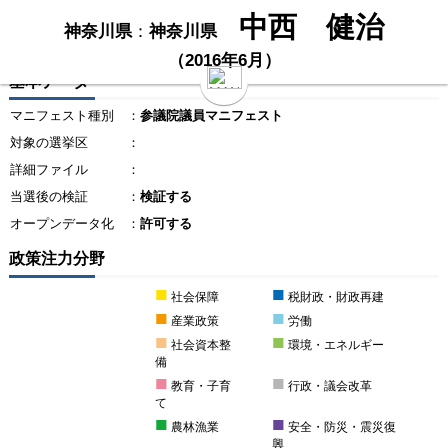
中西 健治
神奈川県
：
神奈川県
（2016年6月）
基本データ
マニフェスト種別
：
参議院議員マニフェスト
対象の選挙区
：
詳細ファイル
：
当選後の検証
：
検証する
オープンデータ化
：
許可する
政策注力分野
■
■
社会保障
税財政・財政再建
■
■
産業政策
労働
■
■
社会資本整
環境・エネルギー
備
■
■
教育・子育
行政・議会改革
て
■
■
農林漁業
安全・防災・震災復
興