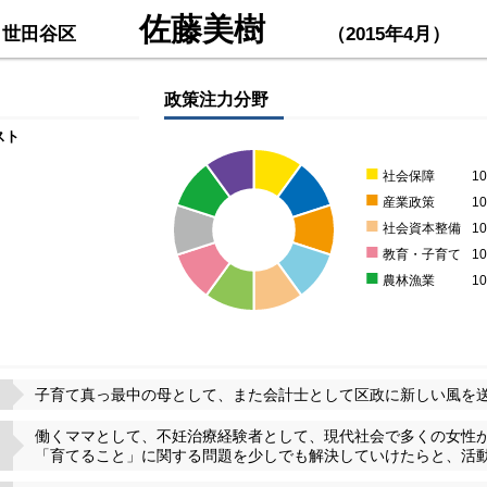
佐藤美樹
：
世田谷区
（2015年4月）
政策注力分野
スト
■
社会保障
1
■
産業政策
1
■
社会資本整備
1
■
教育・子育て
1
■
農林漁業
1
子育て真っ最中の母として、また会計士として区政に新しい風を
働くママとして、不妊治療経験者として、現代社会で多くの女性
「育てること」に関する問題を少しでも解決していけたらと、活