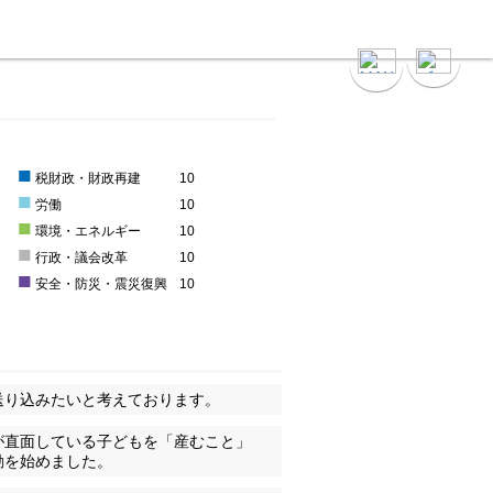
■
0
税財政・財政再建
10
■
0
労働
10
■
0
環境・エネルギー
10
■
0
行政・議会改革
10
■
0
安全・防災・震災復興
10
送り込みたいと考えております。
が直面している子どもを「産むこと」
動を始めました。