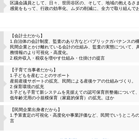
区議会議員として、日々、世田谷区の、そして、地域の抱えるさ
感覚をもって、行政の効率化、ムダの削減に、全力で取り組んで
【会計士だから】
1.自治体の会計制度、監査のあり方などパブリックガバナンスの
民間企業とかけ離れている会計の仕組み、監査の実態について、
務情報のより可視化・高度化。
2.税外収入・税収を増やす仕組み・仕掛けの提言
【子育て当事者だから】
1.子どもを産むことのサポート
産前産後サポートの拡充、民間による産後ケアの仕組みづくり。
2.保育環境の拡充
3.子ども子育て新システムを見据えての認可保育所整備について、
低年齢児用の小規模保育（家庭的保育）の拡充。ほか
【民間企業出身者だから】
1.予算査定の可視化・高度化や事業評価など、民間でいうところ
言