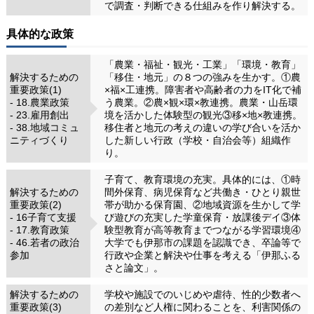
で調査・判断できる仕組みを作り解決する。
具体的な政策
「農業・福祉・観光・工業」「環境・教育」
解決するための
「移住・地元」の８つの強みを生かす。①農
重要政策(1)
×福×工連携。障害者や高齢者の力をIT化で補
- 18.農業政策
う農業。②農×観×環×教連携。農業・山岳環
- 23.雇用創出
境を活かした体験型の観光③移×地×教連携。
- 38.地域コミュ
移住者と地元の考えの違いの学び合いを活か
ニティづくり
した新しい行政（学校・自治会等）組織作
り。
子育て、教育環境の充実。具体的には、①時
解決するための
間外保育、病児保育など共働き・ひとり親世
重要政策(2)
帯が助かる保育園、②地域資源を生かして学
- 16子育て支援
び遊びの充実した学童保育・放課後デイ③体
- 17.教育政策
験型教育が高等教育までつながる学習環境④
- 46.若者の政治
大学でも伊那市の課題を認識でき、卒論等で
参加
行政や企業と解決や仕事を考える「伊那ふる
さと論文」。
解決するための
学校や施設でのいじめや虐待、性的少数者へ
重要政策(3)
の差別など人権に関わることを、利害関係の