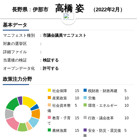
高橋 姿
長野県
：
伊那市
（2022年2月）
基本データ
マニフェスト種別
：
市議会議員マニフェスト
対象の選挙区
：
詳細ファイル
：
当選後の検証
：
検証する
オープンデータ化
：
許可する
政策注力分野
■
■
社会保障
15
税財政・財政再建
5
■
■
産業政策
10
労働
10
■
■
社会資本整
5
環境・エネルギー
10
備
■
■
教育・子育
15
行政・議会改革
10
て
■
■
農林漁業
15
安全・防災・震災復
5
興