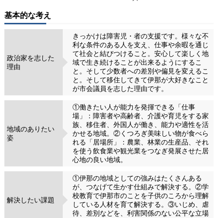
基本的な考え
きっかけは障害児・者の支援です。様々な不
利な条件のある人を支え、仕事や余暇を通じ
て社会と結びつけること。安心して楽しく地
政治家を志した
域で生き続けることが出来るようにするこ
理由
と。そして少数者への差別や偏見を変えるこ
と。そして移住してきて伊那が大好きなこと
が市会議員を志した理由です。
①働きたい人が能力を発揮できる「仕事
場」：障害者や高齢者、介護や育児をする家
族、移住者、外国人が働き、能力や適性を活
地域のありたい
かせる地域。②くつろぎ美味しい物が食べら
姿
れる「居場所」：農業、林業の生産品、それ
を使う飲食業や観光業をつなぎ発展させた居
心地の良い地域。
①伊那の地域としての強みはたくさんある
が、つなげて生かす仕組みで解決する。②学
校教育で伊那市のことを子供のころから理解
解決したい課題
している人材を育て解決する。③いじめ、虐
待、差別などを、利害関係のない公平な立場