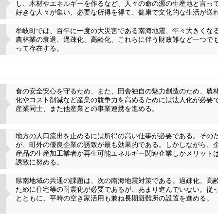
し、木材やエネルギーを作るなど、人々の命の源の生産地と言っ
好きな人々が集い、必要な所得を得て、健康で文化的な生活が送
牟岐町では、百年に一度の大災害である南海地震、年々大きくな
農林業の衰退、過疎化、高齢化、これらに伴う財政難など一つで
って存在する。
食の安全安心を守るため、また、田舎独自の魅力創造のため、農
化やコスト削減など産業の競争力を高めるためには法人化が必要
産業同士、また他産業との事業連携を進める。
地方の人口流出を止めるには所得の高い仕事が必要である。その
が、町外の優良企業の誘致が最も効果的である。しかしながら、
産品の生産加工業者か再生可能エネルギー関連企業しかメリット
誘致に努める。
県南地域の共通の課題は、次の南海地震対策である。過疎化、高
ために住宅等の耐震化が必要であるが、あまり進んでいない。従
とともに、平時の空き家活用も兼ね長期避難所の設置を進める。