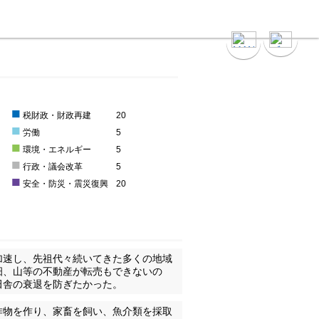
■
税財政・財政再建
20
■
労働
5
■
環境・エネルギー
5
■
0
行政・議会改革
5
■
0
安全・防災・震災復興
20
加速し、先祖代々続いてきた多くの地域
畑、山等の不動産が転売もできないの
田舎の衰退を防ぎたかった。
作物を作り、家畜を飼い、魚介類を採取