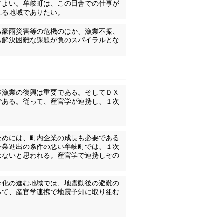
てよい。牟岐町は、この田舎での仕事が
れる地域でありたい。
る豪雨災害等の危機のほか、漁業不振、
も解決困難な課題が負のスパイラルとな
林漁業の復興は重要である。そしてＤＸ
である。従って、産官学が連携し、１次
ためには、町内企業の成長も必要である
企業進出の条件の悪い牟岐町では、１次
はないと思われる。産官学で連携しその
齢化の進む地域では、地震動後の避難の
って、産官学連携で地震予知に取り組む