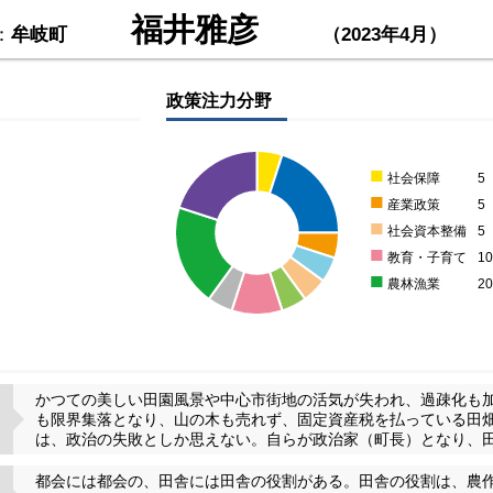
福井雅彦
：
牟岐町
（2023年4月）
政策注力分野
■
社会保障
5
■
産業政策
5
■
社会資本整備
5
■
教育・子育て
1
■
農林漁業
2
かつての美しい田園風景や中心市街地の活気が失われ、過疎化も
も限界集落となり、山の木も売れず、固定資産税を払っている田
は、政治の失敗としか思えない。自らが政治家（町長）となり、
都会には都会の、田舎には田舎の役割がある。田舎の役割は、農