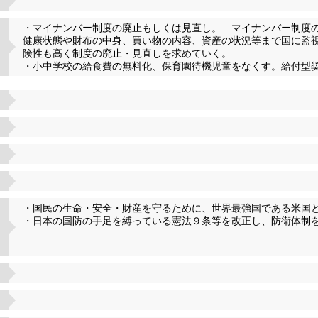
・マイナンバー制度の廃止もしくは見直し。 マイナンバー制度
健康状態や財布の中身、買い物の内容、資産の状況等まで国に監
険性も高く制度の廃止・見直しを求めていく。
・小中学校の給食費の無料化、保育園待機児童をなくす。給付型
・国民の生命・安全・財産を守るために、世界最強国である米国
・日本の国防の手足を縛っている憲法９条等を改正し、防衛体制