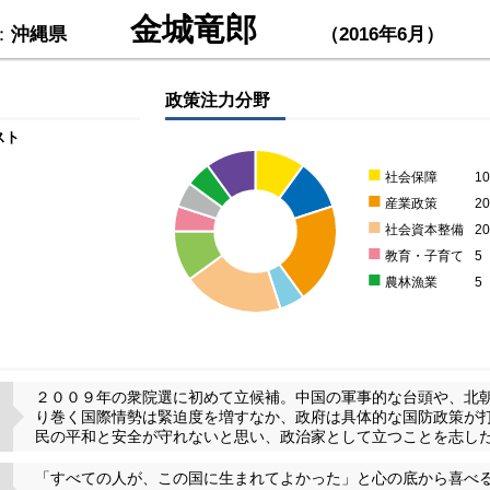
金城竜郎
：
沖縄県
（2016年6月）
政策注力分野
スト
■
社会保障
1
■
産業政策
2
■
社会資本整備
2
■
教育・子育て
5
■
農林漁業
5
２００９年の衆院選に初めて立候補。中国の軍事的な台頭や、北
り巻く国際情勢は緊迫度を増すなか、政府は具体的な国防政策が
民の平和と安全が守れないと思い、政治家として立つことを志し
「すべての人が、この国に生まれてよかった」と心の底から喜べ