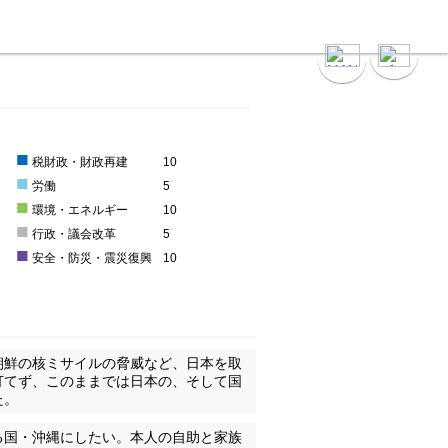
■
0
税財政・財政再建
10
■
0
労働
5
■
0
環境・エネルギー
10
■
行政・議会改革
5
■
安全・防災・震災復興
10
朝鮮の核ミサイルの脅威など、日本を取
打てず、このままでは日本の、そして国
た。
る国・沖縄にしたい。本人の自助と家族