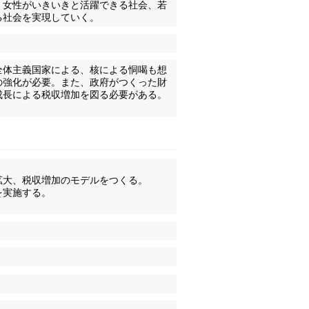
、女性がいきいきと活躍できる社会、若
る社会を実現していく。
全体主義国家による、核による恫喝も想
の強化が必要。また、政府がつくった財
成長による税収増加を図る必要がある。
拡大、税収増加のモデルをつくる。
を実施する。