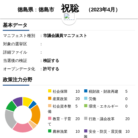
祝聡
徳島県
：
徳島市
（2023年4月）
基本データ
マニフェスト種別
：
市議会議員マニフェスト
対象の選挙区
：
詳細ファイル
：
当選後の検証
：
検証する
オープンデータ化
：
許可する
政策注力分野
■
■
社会保障
10
税財政・財政再建
5
■
■
産業政策
20
労働
0
■
■
社会資本整
5
環境・エネルギー
0
備
■
■
教育・子育
20
行政・議会改革
20
て
■
■
農林漁業
10
安全・防災・震災復
10
興