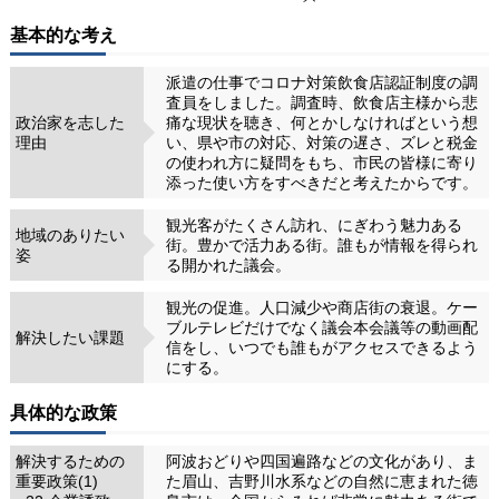
基本的な考え
派遣の仕事でコロナ対策飲食店認証制度の調
査員をしました。調査時、飲食店主様から悲
政治家を志した
痛な現状を聴き、何とかしなければという想
理由
い、県や市の対応、対策の遅さ、ズレと税金
の使われ方に疑問をもち、市民の皆様に寄り
添った使い方をすべきだと考えたからです。
観光客がたくさん訪れ、にぎわう魅力ある
地域のありたい
街。豊かで活力ある街。誰もが情報を得られ
姿
る開かれた議会。
観光の促進。人口減少や商店街の衰退。ケー
ブルテレビだけでなく議会本会議等の動画配
解決したい課題
信をし、いつでも誰もがアクセスできるよう
にする。
具体的な政策
解決するための
阿波おどりや四国遍路などの文化があり、ま
重要政策(1)
た眉山、吉野川水系などの自然に恵まれた徳