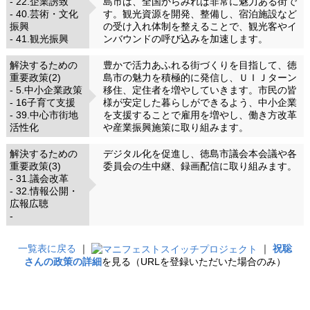
- 22.企業誘致
島市は、全国からみれば非常に魅力ある街で
- 40.芸術・文化
す。観光資源を開発、整備し、宿泊施設など
振興
の受け入れ体制を整えることで、観光客やイ
- 41.観光振興
ンバウンドの呼び込みを加速します。
解決するための
豊かで活力あふれる街づくりを目指して、徳
重要政策(2)
島市の魅力を積極的に発信し、ＵＩＪターン
- 5.中小企業政策
移住、定住者を増やしていきます。市民の皆
- 16子育て支援
様が安定した暮らしができるよう、中小企業
- 39.中心市街地
を支援することで雇用を増やし、働き方改革
活性化
や産業振興施策に取り組みます。
解決するための
デジタル化を促進し、徳島市議会本会議や各
重要政策(3)
委員会の生中継、録画配信に取り組みます。
- 31.議会改革
- 32.情報公開・
広報広聴
-
一覧表に戻る
｜
｜
祝聡
さんの政策の詳細
を見る（URLを登録いただいた場合のみ）