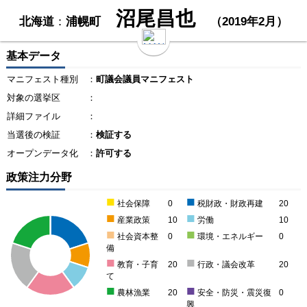
沼尾昌也
北海道
：
浦幌町
（2019年2月）
基本データ
マニフェスト種別
：
町議会議員マニフェスト
対象の選挙区
：
詳細ファイル
：
当選後の検証
：
検証する
オープンデータ化
：
許可する
政策注力分野
■
■
社会保障
0
税財政・財政再建
20
■
■
産業政策
10
労働
10
■
■
社会資本整
0
環境・エネルギー
0
備
■
■
教育・子育
20
行政・議会改革
20
て
■
■
農林漁業
20
安全・防災・震災復
0
興