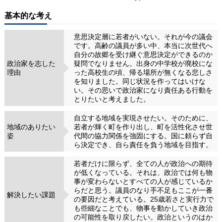
基本的な考え
意思決定層に若者がいない。それが今の議会
です。高齢の議員が多い中、本当に次世代へ
自分の故郷を受け継ぐ意思決定ができるのか
政治家を志した
疑問でなりません。出身の中学校が廃校にな
理由
った高校生の頃、帰る場所が無くなる悲しさ
を知りました。同じ状況を作ってはいけな
い。その思いで政治家になり責任ある行動を
とりたいと考えました。
自立する地域を実現させたい。そのために、
地域のありたい
若者が輝く町を作り出し、町を活性化させ世
姿
代間の協力関係を強固にする。国に頼らず自
ら決定でき、自ら責任を負う地域を目指す。
若者だけに限らず、全ての人が政治への期待
が低くなっている。それは、政治では何も物
事が変わらないとすべての人が感じているか
らだと思う。議員のなり手不足もここが一番
解決したい課題
の要因だと考えている。25歳若さと実行力で
も些細なことでも、物事を動かしていき政治
の可能性を取り戻したい。政治というのはか