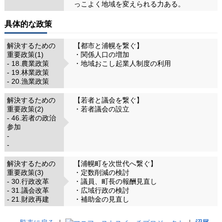
っこよく地域を変えられる力ある。
具体的な政策
解決するための
【都市と浦幌を繋ぐ】
重要政策(1)
・関係人口の増加
- 18.農業政策
・地域おこし起業人制度の利用
- 19.林業政策
- 20.漁業政策
解決するための
【若者と議会を繋ぐ】
重要政策(2)
・若者議会の設立
- 46.若者の政治
参加
-
-
解決するための
【浦幌町を次世代へ繋ぐ】
重要政策(3)
・定数削減の検討
- 30.行政改革
・議員、町長の報酬見直し
- 31.議会改革
・広域行政の検討
- 21.財政再建
・補助金の見直し