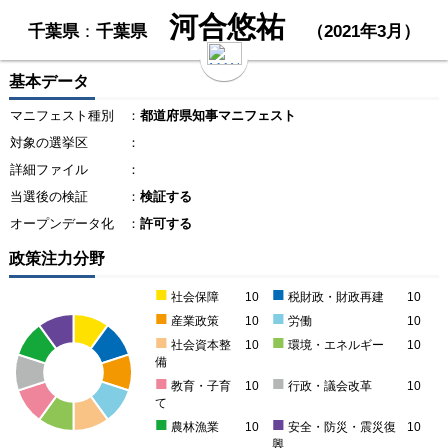
河合悠祐
千葉県
：
千葉県
（2021年3月）
基本データ
マニフェスト種別
：
都道府県知事マニフェスト
対象の選挙区
：
詳細ファイル
：
当選後の検証
：
検証する
オープンデータ化
：
許可する
政策注力分野
■
■
社会保障
10
税財政・財政再建
10
■
■
産業政策
10
労働
10
■
■
社会資本整
10
環境・エネルギー
10
備
■
■
教育・子育
10
行政・議会改革
10
て
■
■
農林漁業
10
安全・防災・震災復
10
興