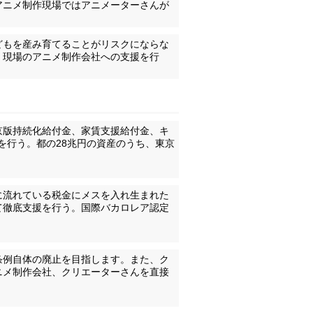
アニメ制作現場ではアニメーターさんが
どもを産み育てることがリスクにならな
、現場のアニメ制作会社への支援を行
京版持続化給付金、家賃支援給付金、キ
を行う。都の28兆円の資産のうち、東京
に流れている税金にメスを入れ生まれた
て徹底支援を行う。国際バカロレア認定
条例自体の廃止を目指します。また、ク
ニメ制作会社、クリエーターさんを直接