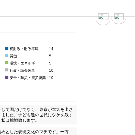
■
0
税財政・財政再建
14
■
8
労働
5
■
環境・エネルギー
5
■
8
行政・議会改革
10
■
安全・防災・震災復興
10
そして国だけでなく、東京が本気を出さ
しました。子ども達の世代にツケを残す
で私は挑戦致します。
始めとした表現文化のマチです。一方