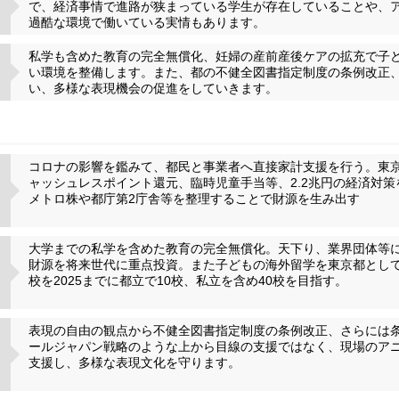
で、経済事情で進路が狭まっている学生が存在していることや、
過酷な環境で働いている実情もあります。
私学も含めた教育の完全無償化、妊婦の産前産後ケアの拡充で子
い環境を整備します。また、都の不健全図書指定制度の条例改正
い、多様な表現機会の促進をしていきます。
コロナの影響を鑑みて、都民と事業者へ直接家計支援を行う。東
ャッシュレスポイント還元、臨時児童手当等、2.2兆円の経済対策
メトロ株や都庁第2庁舎等を整理することで財源を生み出す
大学までの私学を含めた教育の完全無償化。天下り、業界団体等
財源を将来世代に重点投資。また子どもの海外留学を東京都とし
校を2025までに都立で10校、私立を含め40校を目指す。
表現の自由の観点から不健全図書指定制度の条例改正、さらには
ールジャパン戦略のような上から目線の支援ではなく、現場のア
支援し、多様な表現文化を守ります。