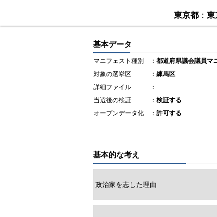
東京都
：
東
基本データ
マニフェスト種別
：
都道府県議会議員マ
対象の選挙区
：
練馬区
詳細ファイル
：
当選後の検証
：
検証する
オープンデータ化
：
許可する
基本的な考え
政治家を志した理由