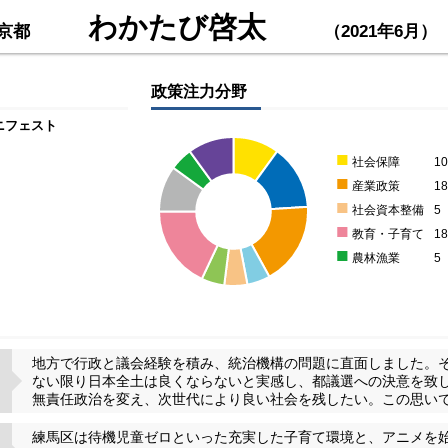
わかたび啓太
京都
（2021年6月）
政策注力分野
ニフェスト
■
社会保障
1
■
産業政策
1
■
社会資本整備
5
■
教育・子育て
1
■
農林漁業
5
地方で行政と議会経験を積み、統治機構の問題に直面しました。
ない限り日本全土は良くならないと実感し、都議選への決意を致
無責任政治を変え、次世代により良い社会を残したい。この思い
練馬区は待機児童ゼロといった充実した子育て環境と、アニメを