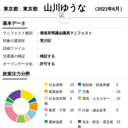
山川ゆうな
東京都
：
東京都
（2021年6月）
基本データ
マニフェスト種別
：
都道府県議会議員マニフェスト
対象の選挙区
：
荒川区
詳細ファイル
：
当選後の検証
：
検証する
オープンデータ化
：
許可する
政策注力分野
■
■
社会保障
15
税財政・財政再建
5
■
■
産業政策
10
労働
10
■
■
社会資本整
5
環境・エネルギー
10
備
■
■
教育・子育
20
行政・議会改革
5
て
■
■
農林漁業
5
安全・防災・震災復
15
興