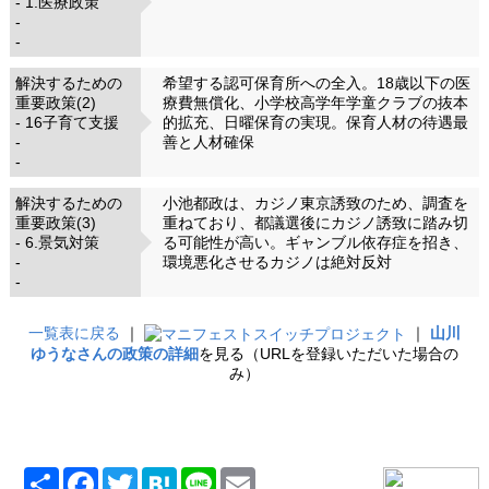
- 1.医療政策
-
-
解決するための
希望する認可保育所への全入。18歳以下の医
重要政策(2)
療費無償化、小学校高学年学童クラブの抜本
- 16子育て支援
的拡充、日曜保育の実現。保育人材の待遇最
-
善と人材確保
-
解決するための
小池都政は、カジノ東京誘致のため、調査を
重要政策(3)
重ねており、都議選後にカジノ誘致に踏み切
- 6.景気対策
る可能性が高い。ギャンブル依存症を招き、
-
環境悪化させるカジノは絶対反対
-
一覧表に戻る
｜
｜
山川
ゆうなさんの政策の詳細
を見る（URLを登録いただいた場合の
み）
共
Facebook
Twitter
Hatena
Line
Email