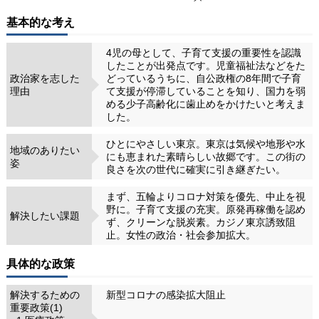
基本的な考え
4児の母として、子育て支援の重要性を認識
したことが出発点です。児童福祉法などをた
政治家を志した
どっているうちに、自公政権の8年間で子育
理由
て支援が停滞していることを知り、国力を弱
める少子高齢化に歯止めをかけたいと考えま
した。
ひとにやさしい東京。東京は気候や地形や水
地域のありたい
にも恵まれた素晴らしい故郷です。この街の
姿
良さを次の世代に確実に引き継ぎたい。
まず、五輪よりコロナ対策を優先、中止を視
野に。子育て支援の充実。原発再稼働を認め
解決したい課題
ず、クリーンな脱炭素。カジノ東京誘致阻
止。女性の政治・社会参加拡大。
具体的な政策
解決するための
新型コロナの感染拡大阻止
重要政策(1)