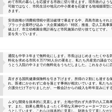
めて市民の暮らしを応援する市政に切り替えます。現市政のよう
可能ではなく、市民生活や地元の中小業者を応援する地域循環型
きます。
安倍政権が消費税増税や憲法破壊で暴走する中、髙島市政もそれ
ブラック企業呼び込み・大企業減税の「特区」推進、②人工島事
値上げ、市立幼稚園全廃計画など市民施策の切り捨てなどです。
姿を失っています。
通院も中学３年まで無料化にします。市長ははじめまったくやる
料化を求める市民６万7790人分の署名と、私たち共産党の議会
うとう入院の中３までの無料化をうちだしました。これをさらに
高すぎる国民健康保険料を引き下げます。所得の２割にも達する
れ、医者にかかれずに命を落とす事例が相次いでいます。私たち
介護分だけ下がりましたが、一般会計からの繰入を昨年並みにす
ムダな開発を抜本的に見直します。土地が売れず大赤字の人工島
す。また、効果も費用もまったく不明な天神やウォーターフロン
うとしています。これらは抜本的に見直し、財政を立て直しなが