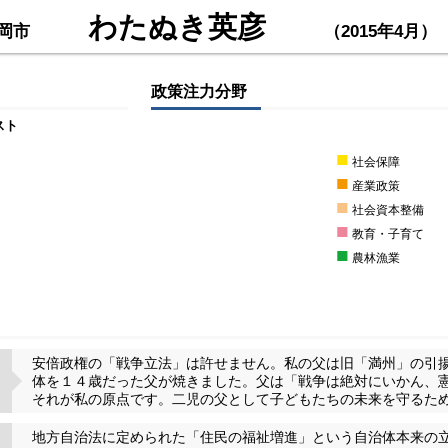
わたぬき英彦
岡市
（2015年4月）
政策注力分野
スト
■
社会保障
■
産業政策
■
社会資本整備
■
教育・子育て
■
農林漁業
安倍政権の「戦争立法」は許せません。私の父は旧「満州」の引
体を１４歳だった父が焼きました。父は「戦争は絶対にいかん、
それが私の原点です。二児の父として子どもたちの未来を守るた
地方自治法に定められた「住民の福祉増進」という自治体本来の