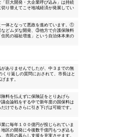
な「巨大開発・大企業呼び込み」は持続
に切り替えてこそ地域経済が発展してい
と一体となって悪政を進めています。①
業などムダな開発、③他方で介護保険料
「住民の福祉増進」という自治体本来の
気がありませんでしたが、中３までの無
でのくり返しの質問におされて、市長はと
広げます。
保険料を払えずに保険証をとりあげら
が議会論戦をする中で新年度の国保料は
るだけでもさらに引き下げは可能です。
事業に毎年１００億円が投じられていま
ト地区の開発に今後数千億円もつぎ込も
ら、市民の暮らし支援を充実させます。