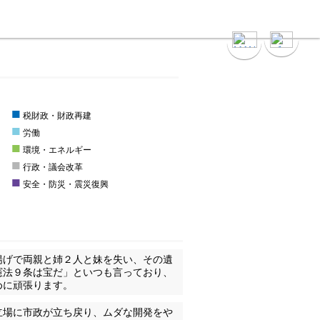
■
税財政・財政再建
■
労働
■
環境・エネルギー
■
行政・議会改革
■
安全・防災・震災復興
揚げで両親と姉２人と妹を失い、その遺
憲法９条は宝だ」といつも言っており、
めに頑張ります。
立場に市政が立ち戻り、ムダな開発をや