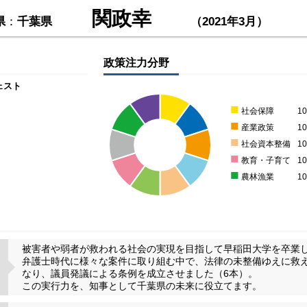
関政幸
県
：
千葉県
（2021年3月）
政策注力分野
ェスト
■
社会保障
1
■
産業政策
1
■
社会資本整備
1
■
教育・子育て
1
■
農林漁業
1
被害者や弱者が救われる社会の実現を目指して早稲田大学を卒業
弁護士時代に様々な案件に取り組む中で、法律の未整備ゆえに救
なり、議員発議による条例を成立させました（6本）。
この実行力を、知事として千葉県の未来に役立てます。