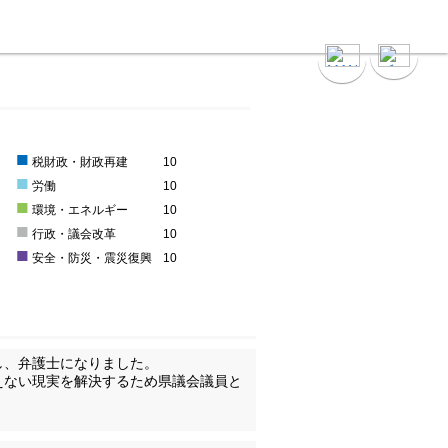
■
0
税財政・財政再建
10
■
0
労働
10
■
0
環境・エネルギー
10
■
0
行政・議会改革
10
■
0
安全・防災・震災復興
10
し、弁護士になりました。
えない現実を解決するため県議会議員と