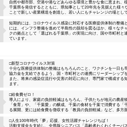
自然や都市部、空港や港などあらゆる環境と豊かな食に恵まれ、
千葉県を発信するとともに、県知事として20年先を見据えた様々
ことで新しい産業構造を創造し、若い人にもチャレンジの場とし
短期的には、コロナウイルス感染に対応する医療提供体制の整備
には、インフラ整備を進めて半島性の脱却を図るほか、様々なチ
クの拠点として「選ばれる千葉県」の実現に向け、国や市町村と
ています。
□新型コロナウイルス対策
十分な医療提供体制の整備はもちろんのこと、ワクチンを一日も
協力金を支給できるよう、国・市町村との連携にリーダーシップ
また、将来の感染症流行や災害の対応に向け、専門家で構成する
ます。
□給食費ゼロ！
導入により、家庭の負担軽減はもちろん、子供たちが地元の農産
「食育」や、「千葉愛」の醸成、千葉の食材を千葉で消費する「
る展開、更には給食費を徴収する「教員の負担軽減」など、多方
□人生100年時代「夢」応援、女性活躍チャレンジちば！
活動支援金を支給し、全県版シニアパス「高齢者わくわくチーパ