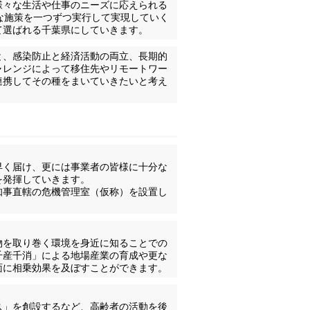
様々な生活や仕事のニーズに応えられる
な施策を一つずつ実行して実現していく
て選ばれる千葉県にしていきます。
と、感染防止と経済活動の両立、長期的
ャレンジによって移住先やリモートワー
連携してその種をまいていきたいと考え
早く届け、更には事業者の皆様に十分な
を発揮していきます。
知事直轄の危機管理室（仮称）を設置し
物を取り巻く環境を身近に知ることでの
千産千消」による地場産業の育成や更な
面に相乗効果を及ぼすことができます。
ス」を創設するなど、高齢者の活動を後