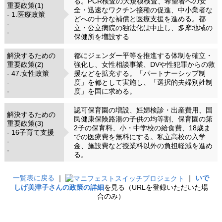
る。PCR検査の大規模検査、希望者への安
重要政策(1)
全・迅速なワクチン接種の促進、中小業者な
- 1.医療政策
どへの十分な補償と医療支援を進める。都
-
立・公立病院の独法化は中止し、多摩地域の
-
保健所を増設する
解決するための
都にジェンダー平等を推進する体制を確立・
重要政策(2)
強化し、女性相談事業、DVや性犯罪からの救
- 47.女性政策
援などを拡充する。「パートナーシップ制
-
度」を都として実施し、「選択的夫婦別姓制
-
度」を国に求める。
認可保育園の増設、妊婦検診・出産費用、国
解決するための
民健康保険路湯の子供の均等割、保育園の第
重要政策(3)
2子の保育料、小・中学校の給食費、18歳ま
- 16子育て支援
での医療費を無料にする。私立高校の入学
-
金、施設費など授業料以外の負担軽減を進め
-
る。
一覧表に戻る
｜
｜
いで
しげ美津子さんの政策の詳細
を見る（URLを登録いただいた場
合のみ）