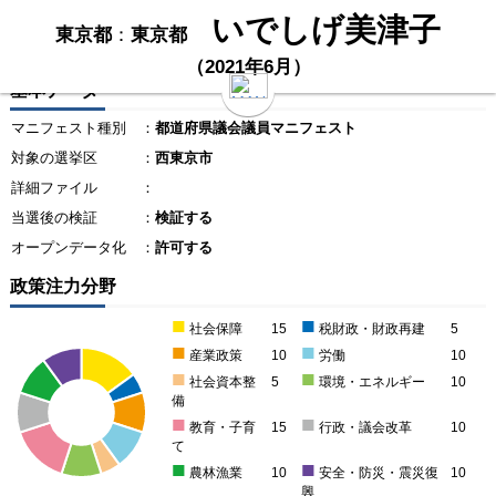
いでしげ美津子
東京都
：
東京都
（2021年6月）
基本データ
マニフェスト種別
：
都道府県議会議員マニフェスト
対象の選挙区
：
西東京市
詳細ファイル
：
当選後の検証
：
検証する
オープンデータ化
：
許可する
政策注力分野
■
■
社会保障
15
税財政・財政再建
5
■
■
産業政策
10
労働
10
■
■
社会資本整
5
環境・エネルギー
10
備
■
■
教育・子育
15
行政・議会改革
10
て
■
■
農林漁業
10
安全・防災・震災復
10
興