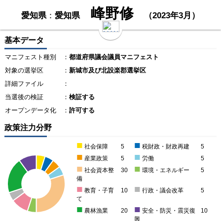
峰野修
愛知県
：
愛知県
（2023年3月）
基本データ
マニフェスト種別
：
都道府県議会議員マニフェスト
対象の選挙区
：
新城市及び北設楽郡選挙区
詳細ファイル
：
当選後の検証
：
検証する
オープンデータ化
：
許可する
政策注力分野
■
■
社会保障
5
税財政・財政再建
5
■
■
産業政策
5
労働
5
■
■
社会資本整
30
環境・エネルギー
5
備
■
■
教育・子育
10
行政・議会改革
5
て
■
■
農林漁業
20
安全・防災・震災復
10
興