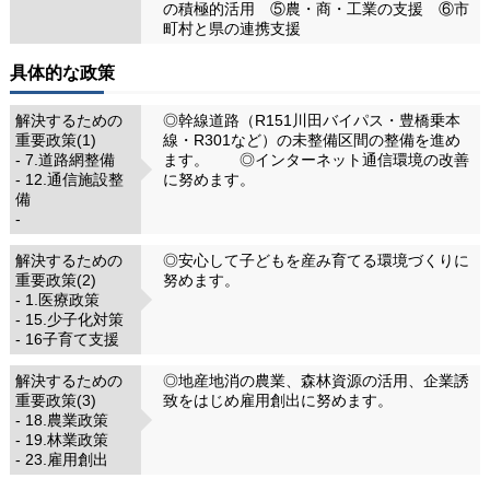
の積極的活用 ⑤農・商・工業の支援 ⑥市
町村と県の連携支援
具体的な政策
解決するための
◎幹線道路（R151川田バイパス・豊橋乗本
重要政策(1)
線・R301など）の未整備区間の整備を進め
- 7.道路網整備
ます。 ◎インターネット通信環境の改善
- 12.通信施設整
に努めます。
備
-
解決するための
◎安心して子どもを産み育てる環境づくりに
重要政策(2)
努めます。
- 1.医療政策
- 15.少子化対策
- 16子育て支援
解決するための
◎地産地消の農業、森林資源の活用、企業誘
重要政策(3)
致をはじめ雇用創出に努めます。
- 18.農業政策
- 19.林業政策
- 23.雇用創出