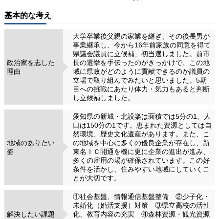
基本的な考え
大学卒業後父親の家業を継ぎ、その後長男が
事業継承し、今から16年前家族の同意を得て
県議会議員に立候補、初当選しました。前市
政治家を志した
長の選挙を手伝ったのがきっかけで、この地
理由
域に県政がどのように貢献できるのか議員の
立場で取り組んでみたいと思いました。5期
目への挑戦にあたり体力・気力もあると判断
し立候補しました。
愛知県の新城・北設楽は面積では5分の1、人
口は150分の1です。恵まれた資源としては自
然環境、歴史文化遺産があります。また、こ
地域のありたい
の地域を中心に多くの優良企業が存在し、新
姿
東名ＩＣ開通を機に更に企業の進出が進み、
多くの雇用の場が確保されています。この好
条件を活かし、住みやすい地域にしていくこ
とが大切です。
①社会基盤、情報通信基盤整備 ②少子化・
未婚化（婚活支援）対策 ③県立高校の活性
解決したい課題
化、教育内容の充実 ④森林資源・観光資源