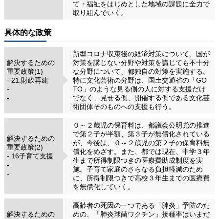
て・福祉をはじめとした地域の課題に全力で
取り組んでいく。
具体的な政策
新型コロナ収束後の経済対策について、国が
解決するための
対策を講じない分野や対策を講じても不十分
重要政策(1)
な分野について、都独自の対策を実施する。
- 21.財政再建
特に文化芸術の分野は、国土交通省の「GO
-
TO」のような見る側の人に対する支援だけ
-
でなく、見せる側、開催する側である文化芸
術団体そのものへの支援も行う。
０～２歳児の保育料は、都議会公明党の推進
で第２子が半額、第３子が無償化されている
解決するための
が、今後は、０～２歳児の第２子の保育料無
重要政策(2)
償化をめざす。また、都では現在、中学３年
- 16子育て支援
生まで所得制限つきの医療費助成制度を実
-
施。子育て家庭のさらなる負担軽減のため
-
に、所得制限つきで高校３年生までの医療費
を無償化していく。
高齢者の死因の一つである「肺炎」予防のた
解決するための
めの、「肺炎球菌ワクチン」接種率はいまだ