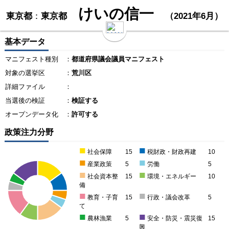
けいの信一
東京都
：
東京都
（2021年6月）
基本データ
マニフェスト種別
：
都道府県議会議員マニフェスト
対象の選挙区
：
荒川区
詳細ファイル
：
当選後の検証
：
検証する
オープンデータ化
：
許可する
政策注力分野
■
■
社会保障
15
税財政・財政再建
10
■
■
産業政策
5
労働
5
■
■
社会資本整
15
環境・エネルギー
10
備
■
■
教育・子育
15
行政・議会改革
5
て
■
■
農林漁業
5
安全・防災・震災復
15
興