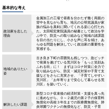
基本的な考え
金属加工の工場で昼夜を分かたず働く両親の
背中を見ながら育ち、地元の公明党議員が家
族の悩みを真剣に聞いてくれる姿に心打たれ
政治家を志した
た。太田昭宏衆院議員の秘書として政治を学
理由
ぶ中で、防災への取り組みなど地域の諸課題
を目の当たりにし、小さな声に耳を傾け、あ
らゆる問題を解決していく政治家の重要性を
実感する。
古き良き下町の雰囲気も残しつつ、急ピッチ
で発展を遂げている荒川区を「もっと笑顔あ
ふれる街」に！ まずはコロナ対策に全力で
地域のありたい
取り組みながら、防災・減災対策や子育て支
姿
援などをさらに充実させ、「子育てしやすい
荒川区」「お年寄りまで安心して暮らせる荒
川区」を築いていく。
新型コロナ収束後の経済対策・支援を真っ先
に進めながら、０～２歳児の第２子の保育料
無償化や高校３年生までの医療費無償化、肺
解決したい課題
炎球菌ワクチンの無償化など、防災・子育