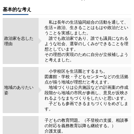
基本的な考え
私は長年の生活協同組合の活動を通して、
生活＝政治、生きることはもはや政治だとい
うことを実感しました。
政治家を志した
誰でも政治家であり、誰でも議員になれる
理由
ような社会、選挙のしくみができることを理
想としています。
その理想の実現のために自分が立候補しよう
と考えました。
小学校区を生活圏とするまち。
図書館・学校・子どもセンターなどの生活拠
点が揃う地域が理想だと考えます。
地域のありたい
地域づくりは公共施設などの計画案の作成
姿
段階から地域の市民が参画し、意見が反映さ
れるようなまちづくりをしたいと思います。
子どもも参画できるまちづくりをめざしま
す。
子どもの教育問題。（不登校の支援、相談事
の対応を義務教育以降も継続する。）
介護支援。