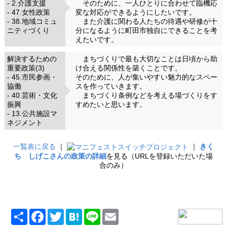
- 2.介護支援
そのために、一人ひとりに合わせて臨機応
- 47.女性政策
変な対応ができるようにしたいです。
- 38.地域コミュ
また介護に関わる人たちの待遇や研修が十
ニティづくり
分になるように町田市独自にできることを考
えたいです。
解決するための
まちづくりで最も大切なことは日頃から助
重要政策(3)
け合える関係性を築くことです。
- 45.市民参画・
そのために、人が集いやすい魅力的なスペー
協働
スを作っていきます。
- 40.芸術・文化
まちづくり条例などを考える場づくりをす
振興
すめたいと思います。
- 13.公共施設マ
ネジメント
一覧表に戻る
｜
｜
きく
ち しげこさんの政策の詳細
を見る（URLを登録いただいた場
合のみ）
共
Facebook
Twitter
Hatena
Line
Email
有