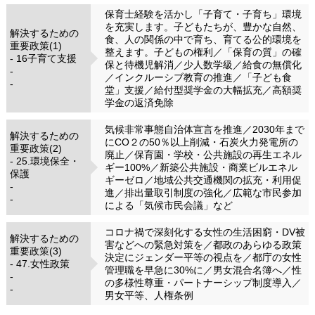
保育士経験を活かし「子育て・子育ち」環境
を充実します。子どもたちが、豊かな自然、
解決するための
食、人の関係の中で育ち、育てる公的環境を
重要政策(1)
整えます。子どもの権利／「保育の質」の確
- 16子育て支援
保と待機児解消／少人数学級／給食の無償化
-
／インクルーシブ教育の推進／「子ども食
-
堂」支援／給付型奨学金の大幅拡充／高額奨
学金の返済免除
気候非常事態自治体宣言を推進／2030年まで
解決するための
にCO２の50％以上削減・石炭火力発電所の
重要政策(2)
廃止／保育園・学校・公共施設の再生エネル
- 25.環境保全・
ギー100%／新築公共施設・商業ビルエネル
保護
ギーゼロ／地域公共交通機関の拡充・利用促
-
進／排出量取引制度の強化／広範な市民参加
-
による「気候市民会議」など
コロナ禍で深刻化する女性の生活困窮・DV被
解決するための
害などへの緊急対策を／都政のあらゆる政策
重要政策(3)
決定にジェンダー平等の視点を／都庁の女性
- 47.女性政策
管理職を早急に30%に／男女混合名簿へ／性
-
の多様性尊重・パートナーシップ制度導入／
-
男女平等、人権条例