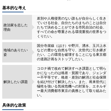
基本的な考え
差別や人権侵害のない誰もが自分らしく生き
ていける社会、自分たちのまちのことは自分
政治家を志した
たちで決めることができる市民自治の社会、
理由
すべての命が尊重される環境重視の世界をつ
くりたい。
国分寺崖線（はけ）や野川、湧水、玉川上水
地域のありたい
などの豊かな自然を守り、次世代に引き継ぎ
姿
たい。この環境を破壊することになる東京都
の道路計画をストップしたい。
コロナ禍で改めて解決すべき課題として明ら
かになったのは格差・貧困であり、ジェンダ
ー不平等です。格差・差別の解消と社会保障
解決したい課題
を結び付けて解決したい。また、将来世代に
犠牲を強いる気候危機への対策を、エネルギ
ー最大消費都市東京の責務として取り組みた
い。
具体的な政策