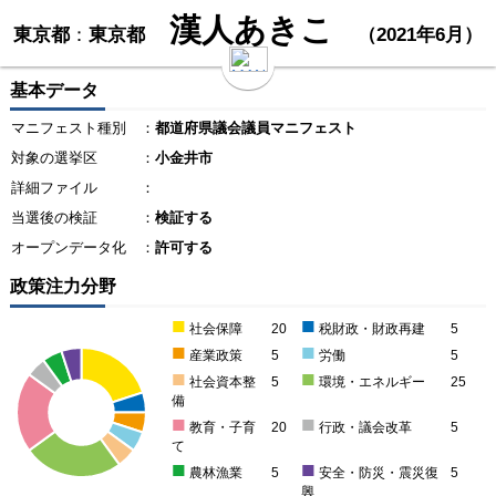
漢人あきこ
東京都
：
東京都
（2021年6月）
基本データ
マニフェスト種別
：
都道府県議会議員マニフェスト
対象の選挙区
：
小金井市
詳細ファイル
：
当選後の検証
：
検証する
オープンデータ化
：
許可する
政策注力分野
■
■
社会保障
20
税財政・財政再建
5
■
■
産業政策
5
労働
5
■
■
社会資本整
5
環境・エネルギー
25
備
■
■
教育・子育
20
行政・議会改革
5
て
■
■
農林漁業
5
安全・防災・震災復
5
興