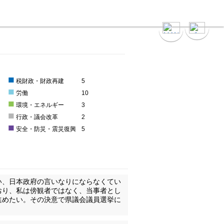
■
5
税財政・財政再建
5
■
労働
10
■
環境・エネルギー
3
■
5
行政・議会改革
2
■
0
安全・防災・震災復興
5
い、日本政府の言いなりにならなくてい
おり、私は傍観者ではなく、当事者とし
進めたい。その決意で県議会議員選挙に