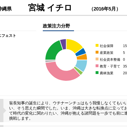
宮城 イチロ
沖縄県
（2016年5月）
政策注力分野
ニフェスト
■
社会保障
1
■
産業政策
5
■
社会資本整備
0
■
教育・子育て
3
■
農林漁業
2
翁長知事の誕生により、ウチナーンチュはもう我慢しなくてもい
い、そう思えた瞬間でした。いま、沖縄は大きな転換点に立って
て時代の変化に関わりたい、沖縄が抱える諸問題を一歩でも前に
挑戦します。