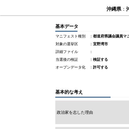
沖縄県
：
基本データ
マニフェスト種別
：
都道府県議会議員マ
対象の選挙区
：
宜野湾市
詳細ファイル
：
当選後の検証
：
検証する
オープンデータ化
：
許可する
基本的な考え
政治家を志した理由