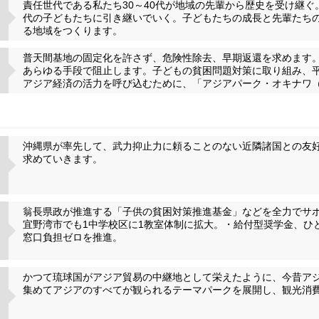
責任世代である私たち30～40代が地域の先輩から歴史を受け継
代の子どもたちに引き継いでいく。子どもたちの成長と先輩たち
る地域をつくります。
普天間基地の固定化を許さず、危険性除去、早期返還を求めます
あらゆる手段で阻止します。子どもの貧困問題対策に取り組み、
アジア経済の活力を呼び込むために、「アジアパーク・オキナワ
沖縄県が率先して、武力抑止力に頼ることのない近隣諸国との友
求めていきます。
翁長県政が推進する「子供の貧困対策推進基金」などを全力でサ
宜野湾市でも1中学校区に1教室体制に拡大。・給付型奨学金、ひ
窓口負担ゼロを推進。
かつて琉球国がアジア貿易の中継地として栄えたように、今昔ア
集めてアジアのすべてが観られるテーマパークを展開し、観光消