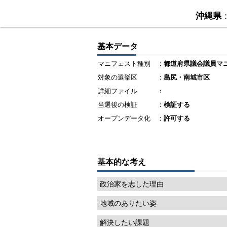
沖縄県
基本データ
マニフェスト種別
：
都道府県議会議員マ
対象の選挙区
：
島尻・南城市区
詳細ファイル
：
当選後の検証
：
検証する
オープンデータ化
：
許可する
基本的な考え
政治家を志した理由
地域のありたい姿
解決したい課題