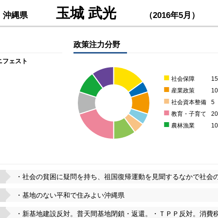
玉城 武光
：
沖縄県
（2016年5月）
政策注力分野
ニフェスト
■
社会保障
1
■
産業政策
1
■
社会資本整備
5
■
教育・子育て
2
■
農林漁業
1
・社会の貧困に疑問を持ち、祖国復帰運動を見聞するなかで社会
・基地のない平和で住みよい沖縄県
・新基地建設反対。普天間基地閉鎖・返還。・ＴＰＰ反対。消費