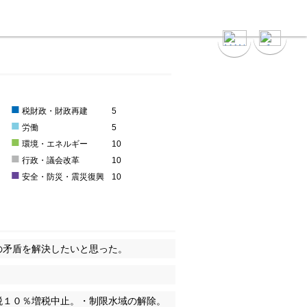
■
5
税財政・財政再建
5
■
0
労働
5
■
環境・エネルギー
10
■
0
行政・議会改革
10
■
0
安全・防災・震災復興
10
の矛盾を解決したいと思った。
税１０％増税中止。・制限水域の解除。