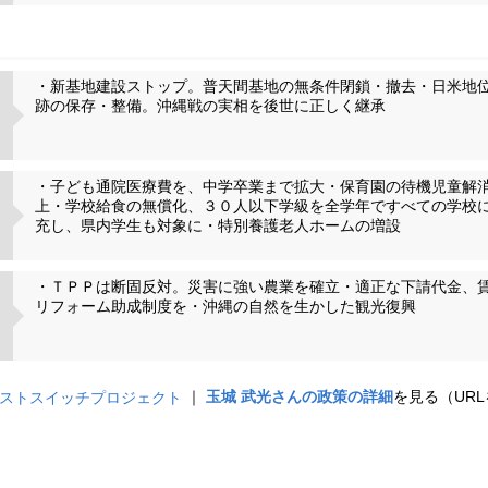
・新基地建設ストップ。普天間基地の無条件閉鎖・撤去・日米地
跡の保存・整備。沖縄戦の実相を後世に正しく継承
・子ども通院医療費を、中学卒業まで拡大・保育園の待機児童解
上・学校給食の無償化、３０人以下学級を全学年ですべての学校
充し、県内学生も対象に・特別養護老人ホームの増設
・ＴＰＰは断固反対。災害に強い農業を確立・適正な下請代金、
リフォーム助成制度を・沖縄の自然を生かした観光復興
｜
玉城 武光さんの政策の詳細
を見る（UR