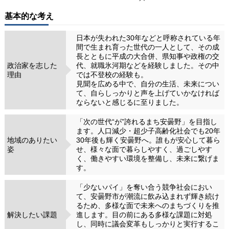
基本的な考え
日本が失われた30年などと呼称されている年
間で生まれ育った世代の一人として、その成
長とともに平成の大合併、県知事や政権の交
政治家を志した
代、就職氷河期などを経験しました。その中
理由
では不登校の経験も。
見聞を広める中で、自分の生活、未来につい
て、自らしっかりと声を上げていかなければ
ならないと感じるに至りました。
「次の世代“が”誇れるまち安曇野」を目指し
ます。人口減少・超少子高齢化社会でも20年
地域のありたい
30年後も輝く安曇野へ。誰もが安心して暮ら
姿
せ、様々な面で暮らしやすく、過ごしやす
く、働きやすい環境を整備し、未来に繋げま
す。
「少ないパイ」を奪い合う競争社会におい
て、安曇野市が潮流に飲み込まれず輝き続け
るため、多様な面で未来へのまちづくりを推
解決したい課題
進します。目の前にある多様な課題に対処
し、同時に議会変革もしっかりと実行するこ