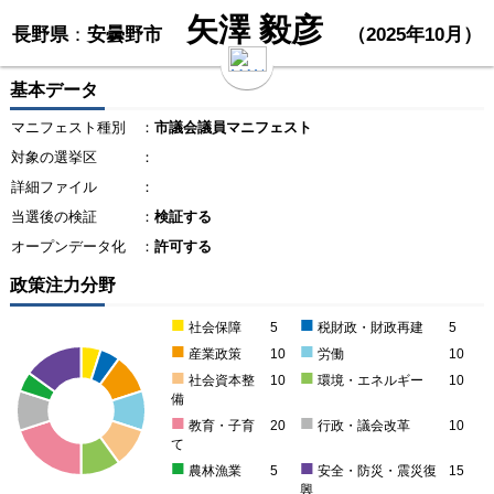
矢澤 毅彦
長野県
：
安曇野市
（2025年10月）
基本データ
マニフェスト種別
：
市議会議員マニフェスト
対象の選挙区
：
詳細ファイル
：
当選後の検証
：
検証する
オープンデータ化
：
許可する
政策注力分野
■
■
社会保障
5
税財政・財政再建
5
■
■
産業政策
10
労働
10
■
■
社会資本整
10
環境・エネルギー
10
備
■
■
教育・子育
20
行政・議会改革
10
て
■
■
農林漁業
5
安全・防災・震災復
15
興