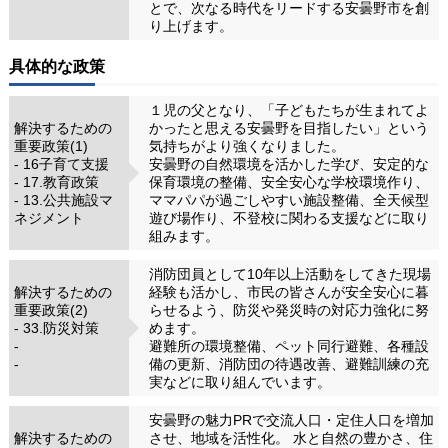
とで、次なる時代をリードする安曇野市を創
り上げます。
具体的な政策
１児の父となり、「子どもたちが生まれてよ
解決するための
かったと思える安曇野を目指したい」という
重要政策(1)
気持ちがより強くなりました。
- 16子育て支援
安曇野の自然環境を活かした学び、安定的な
- 17.教育政策
保育環境の整備、安全安心な学校環境作り、
- 13.公共施設マ
ママパパが過ごしやすい施設整備、全天候型
ネジメント
遊び場作り、不登校に関わる支援などに取り
組みます。
消防団員として10年以上活動をしてきた現場
解決するための
経験も活かし、市民の皆さんが安全安心に暮
重要政策(2)
らせるよう、防災や発災時の対応力強化に努
- 33.防災対策
めます。
-
避難所の環境整備、ペット同行避難、各種設
-
備の更新、消防団の待遇改善、避難訓練の充
実などに取り組んでいます。
安曇野の魅力PRで交流人口・定住人口を増加
解決するための
させ、地域を活性化。 水と自然の豊かさ、住