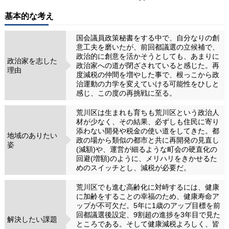
基本的な考え
国会議員政策秘書をする中で、自分なりの創
意工夫を磨いたが、前回都議選の立候補で、
政治的に創意を活かそうとしても、あまりに
政治家を志した
政治家への道が閉ざされていると感じた。再
理由
度減税の仲間を増やした事で、根っこから政
治運動の力学を変えていける可能性をひしと
感じ、この度の再挑戦に至る。
荒川区は生まれも育ちも荒川区という政治人
材が少なく、その結果、必ずしも住民に寄り
添わない開発や税金の使い道をしてきた。都
地域のありたい
政の場から類似の都市と共に再開発の見直し
姿
(減額)や、運営が細るような町会の硬直化の
回避(増額)のように、メリハリをきかせるた
めのスイッチとし、減税が必要だ。
荒川区でも進む高齢化に対峙するには、健康
に加齢をすることの幸福のため、健康寿命ア
ップが不可欠だ。5年に1歳のアップ目標を前
回都議選後設定、9割超の進捗を3年目で見た
解決したい課題
ところである。そして健康減税よろしく、皆