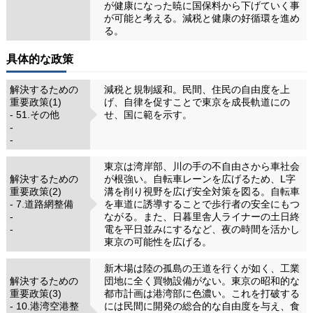
が健康になった暁に国保料から下げていく事
が可能と考える。減税と健康の好循環を進め
る。
具体的な政策
解決するための
減税と規制緩和。民間、住民の自由度を上
重要政策(1)
げ、自律を促すことで東京を成長軌道にの
- 51.その他
せ、国に範を示す。
-
-
東京は湾岸部、川の手の不自由さから車社会
解決するための
が根強い。自転車レーンを広げるため、L字
重要政策(2)
溝を削り視野を広げ安全対策を図る。自転車
- 7.道路網整備
を車道に誘導することで歩行者の安全にもつ
-
ながる。また、日暮里舎人ライナーの土日終
-
電を平日並みにするなど、夜の時間を活かし
東京の可能性を広げる。
新木場は陸の孤島の王道を行くが如く、工業
解決するための
団地に全く買物設備がない。東京の昭和的な
重要政策(3)
都市計画は港湾部に色濃い。これを打破する
- 10.港湾空港整
には民間に開発の総合的な自由度を与え、食