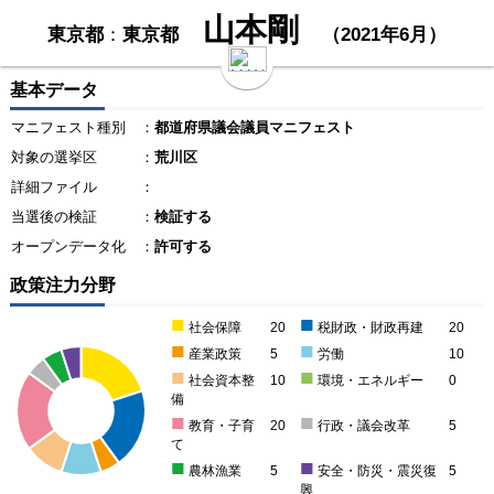
山本剛
東京都
：
東京都
（2021年6月）
基本データ
マニフェスト種別
：
都道府県議会議員マニフェスト
対象の選挙区
：
荒川区
詳細ファイル
：
当選後の検証
：
検証する
オープンデータ化
：
許可する
政策注力分野
■
■
社会保障
20
税財政・財政再建
20
■
■
産業政策
5
労働
10
■
■
社会資本整
10
環境・エネルギー
0
備
■
■
教育・子育
20
行政・議会改革
5
て
■
■
農林漁業
5
安全・防災・震災復
5
興