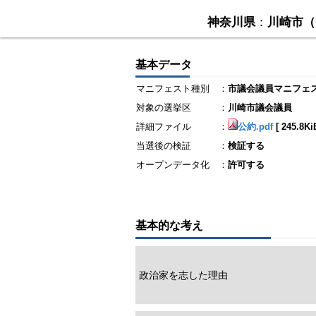
神奈川県
：
川崎市（
基本データ
マニフェスト種別
：
市議会議員マニフェ
対象の選挙区
：
川崎市議会議員
詳細ファイル
：
公約.pdf
[
245.8Ki
当選後の検証
：
検証する
オープンデータ化
：
許可する
基本的な考え
政治家を志した理由