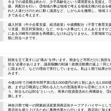
今までの成長期は終わり、少子高齢化という環境変化を見据え、
築、再配分を行い、③地域の事は地域で考える地域主権の社会を
れた人達だけのために動く議員など、しがらみを撤廃し、地域コ
きであると考えます。
歳入対策（中小企業支援、経済政策）や歳費配分（子育て教育支
り支援、防災対策強化）など、やるべき事はたくさんありますが
にある川崎市の財政を再構築しなければなりません。大変地味で
順に則るべきです。
財政を立て直すには“痛み”を伴います。税金など市民だけに負担
切る”必要があります。議員報酬の削減！政務活動費の返上！同じ
に阻まれて、などの理由で実行していません。私は１期で結果が
みます。
今後10年で川崎市年間予算1兆3,000億円の約１割にあたる1,6
政。まずは①職員など関わる人たちの意識改革から②単にコストカ
う、削るものは削る”といった、将来の投資面含めた再構築を、③
施します。
神奈川県で唯一の関東経済産業局商店街チーフアドバイザーとして
商店街を盛り上げるために事務作業から行います。商店街に加え