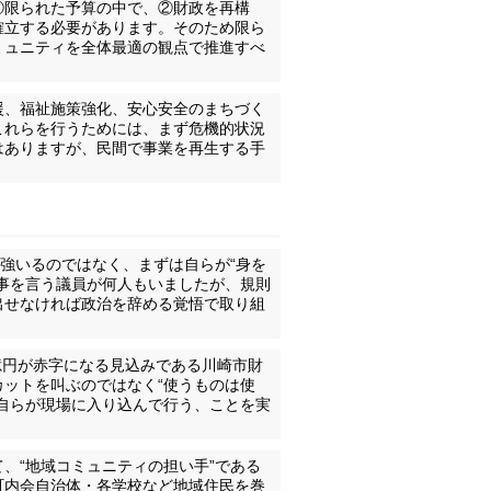
①限られた予算の中で、②財政を再構
確立する必要があります。そのため限ら
ミュニティを全体最適の観点で推進すべ
援、福祉施策強化、安心安全のまちづく
これらを行うためには、まず危機的状況
はありますが、民間で事業を再生する手
を強いるのではなく、まずは自らが“身を
事を言う議員が何人もいましたが、規則
出せなければ政治を辞める覚悟で取り組
00億円が赤字になる見込みである川崎市財
ットを叫ぶのではなく“使うものは使
自らが現場に入り込んで行う、ことを実
、“地域コミュニティの担い手”である
町内会自治体・各学校など地域住民を巻