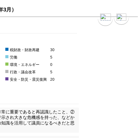
5年3月）
■
0
税財政・財政再建
30
■
0
労働
5
■
環境・エネルギー
0
■
0
行政・議会改革
5
■
安全・防災・震災復興
20
非常に重要であると再認識したこと、②
で示され大きな危機感を持った、などか
の知識を活用して議員になるべきだと思