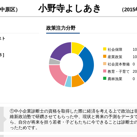
小野寺よしあき
中原区）
（201
政策注力分野
スト
■
社会保障
1
■
B
]
産業政策
1
■
社会資本整備
0
■
教育・子育て
2
■
農林漁業
0
①中小企業診断士の資格を取得した際に経済を考える上で政治は
維新政治塾で研鑽させてもらった中、現状と将来の予測をデータ
ら、自分が将来を担う若者・子どもたちに今できることは診断士
ったためです。