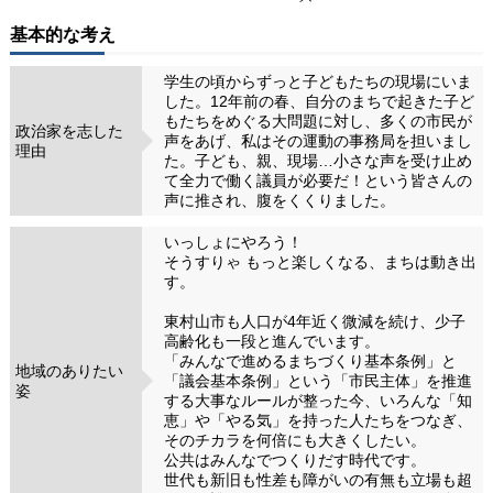
基本的な考え
学生の頃からずっと子どもたちの現場にいま
した。12年前の春、自分のまちで起きた子ど
もたちをめぐる大問題に対し、多くの市民が
政治家を志した
声をあげ、私はその運動の事務局を担いまし
理由
た。子ども、親、現場…小さな声を受け止め
て全力で働く議員が必要だ！という皆さんの
声に推され、腹をくくりました。
いっしょにやろう！
そうすりゃ もっと楽しくなる、まちは動き出
す。
東村山市も人口が4年近く微減を続け、少子
高齢化も一段と進んでいます。
「みんなで進めるまちづくり基本条例」と
地域のありたい
「議会基本条例」という「市民主体」を推進
姿
する大事なルールが整った今、いろんな「知
恵」や「やる気」を持った人たちをつなぎ、
そのチカラを何倍にも大きくしたい。
公共はみんなでつくりだす時代です。
世代も新旧も性差も障がいの有無も立場も超