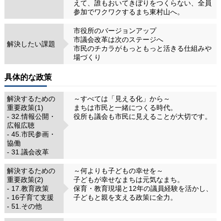
えて、誰もおいてきぼりをつくらない、全員
参加でワクワクするまち東村山へ。
市役所のバージョンアップ
市議会改革は次のステージへ
解決したい課題
市民のチカラがもっともっと活きる仕組みや
場づくり
具体的な政策
解決するための
～すべては「見える化」から～
重要政策(1)
まちは市民と一緒につくる時代。
- 32.情報公開・
役所も議会も市民に見えることが大切です。
広報広聴
- 45.市民参画・
協働
- 31.議会改革
解決するための
～何よりも子どもの幸せを～
重要政策(2)
子どもが幸せなまちは元気なまち。
- 17.教育政策
保育・教育現場と12年の議員経験を活かし、
- 16子育て支援
子どもと親を支える政策に全力。
- 51.その他