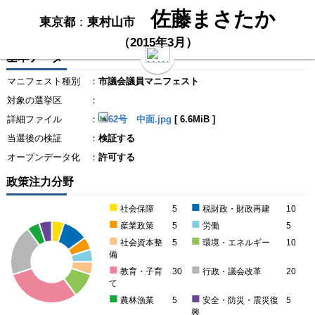
佐藤まさたか
東京都
：
東村山市
（2015年3月）
基本データ
マニフェスト種別
：
市議会議員マニフェスト
対象の選挙区
：
詳細ファイル
：
62号 中面.jpg
[
6.6MiB
]
当選後の検証
：
検証する
オープンデータ化
：
許可する
政策注力分野
■
■
社会保障
5
税財政・財政再建
10
■
■
産業政策
5
労働
5
■
■
社会資本整
5
環境・エネルギー
10
備
■
■
教育・子育
30
行政・議会改革
20
て
■
■
農林漁業
5
安全・防災・震災復
5
興